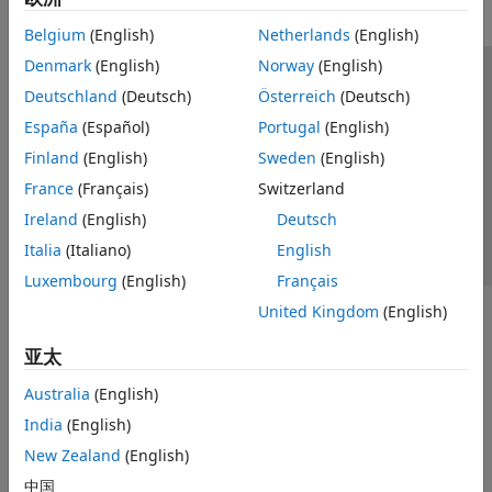
Belgium
(English)
Netherlands
(English)
Denmark
(English)
Norway
(English)
信任中心
商标
隐私政策
防盗版
应用程序状态
Deutschland
(Deutsch)
Österreich
(Deutsch)
联系我们
España
(Español)
Portugal
(English)
© 1994-2026 The MathWorks, Inc.
Finland
(English)
Sweden
(English)
France
(Français)
Switzerland
选择网站
中国
Ireland
(English)
Deutsch
Italia
(Italiano)
English
Luxembourg
(English)
Français
United Kingdom
(English)
亚太
Australia
(English)
India
(English)
New Zealand
(English)
中国