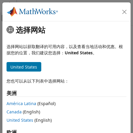
跳到内容
MATLAB 帮助中心
画布外导航菜单切换
选择网站
主要内容
文档主页
RF and Mixed Signal
选择网站以获取翻译的可用内容，以及查看当地活动和优惠。根
据您的位置，我们建议您选择：
United States
。
How useful was this information?
United States
您也可以从以下列表中选择网站：
美洲
América Latina
(Español)
Canada
(English)
United States
(English)
欧洲