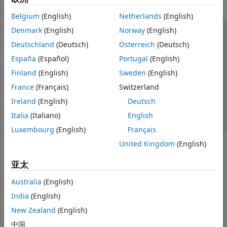
Belgium
(English)
Netherlands
(English)
Denmark
(English)
Norway
(English)
信任中心
商标
隐私政策
防盗版
应用程序状态
Deutschland
(Deutsch)
Österreich
(Deutsch)
联系我们
España
(Español)
Portugal
(English)
© 1994-2026 The MathWorks, Inc.
Finland
(English)
Sweden
(English)
France
(Français)
Switzerland
选择网站
中国
Ireland
(English)
Deutsch
Italia
(Italiano)
English
Luxembourg
(English)
Français
United Kingdom
(English)
亚太
Australia
(English)
India
(English)
New Zealand
(English)
中国