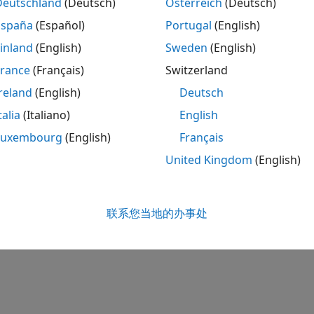
Deutschland
(Deutsch)
Österreich
(Deutsch)
España
(Español)
Portugal
(English)
inland
(English)
Sweden
(English)
France
(Français)
Switzerland
reland
(English)
Deutsch
talia
(Italiano)
English
Luxembourg
(English)
Français
United Kingdom
(English)
联系您当地的办事处