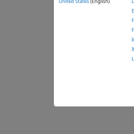
United States
(English)
F
I
I