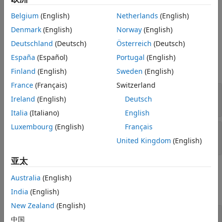
将一串 HTML 文
提示
= addHTML(
,
)
htmlObjOut
documentObj
htmlText
Belgium
(English)
Netherlands
(English)
本转换为一组 DOM 对象，并将该组追加到
对象
Document
版本历史记录
。
Denmark
(English)
Norway
(English)
documentObj
另请参阅
Deutschland
(Deutsch)
Österreich
(Deutsch)
输入参数
España
(Español)
Portugal
(English)
全部展开
Finland
(English)
Sweden
(English)
France
(Français)
Switzerland
—
要追加内容的文档
documentObj
Ireland
(English)
Deutsch
对象
mlreportgen.dom.Document
Italia
(Italiano)
English
Luxembourg
(English)
Français
—
HTML 文本
htmlText
字符向量
United Kingdom
(English)
亚太
输出参量
Australia
(English)
全部展开
India
(English)
New Zealand
(English)
— 带有追加内容的 HTML 对象
htmlObjOut
中国