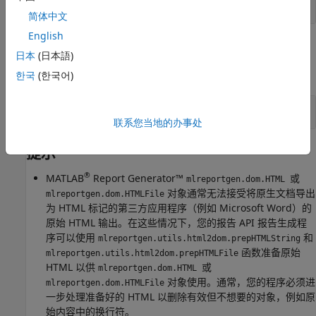
对象
mlreportgen.dom.HTML
简体中文
English
示例
日本
(日本語)
全部展开
한국
(한국어)
将 HTML 文本追加到文档
联系您当地的办事处
提示
®
MATLAB
Report Generator™
或
mlreportgen.dom.HTML
对象通常无法接受将原生文档导出
mlreportgen.dom.HTMLFile
为 HTML 标记的第三方应用程序（例如
Microsoft Word
）的
原始 HTML 输出。在这些情况下，您的报告 API 报告生成程
序可以使用
和
mlreportgen.utils.html2dom.prepHTMLString
函数准备原始
mlreportgen.utils.html2dom.prepHTMLFile
HTML 以供
或
mlreportgen.dom.HTML
对象使用。通常，您的程序必须进
mlreportgen.dom.HTMLFile
一步处理准备好的 HTML 以删除有效但不想要的对象，例如原
始内容中的换行符。