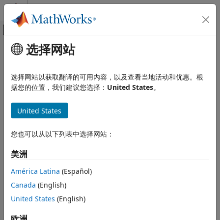
跳到内容
MATLAB 帮助中心
画布外导航菜单切换
选择网站
主要内容
文档主页
本页采用了机器翻译。点击此处可查看英文原文。
报告和数据库访问
addHTML
选择网站以获取翻译的可用内容，以及查看当地活动和优惠。根
据您的位置，我们建议您选择：
United States
。
MATLAB Report Generator
报告生成器开发
类:
mlreportgen.dom.Document
United States
内容生成
命名空间:
mlreportgen.dom
Word 和 HTML 文件以及 HTML 字符串包含
您也可以从以下列表中选择网站：
将 HTML 字符串追加到文档
addHTML
美洲
本页内容
全页展开
语法
语法
América Latina
(Español)
描述
Canada
(English)
htmlObjOut = addHTML(documentObj,htmlText)
输入参量
United States
(English)
输出参量
说明
示例
欧洲