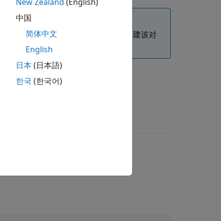
New Zealand
(English)
中国
简体中文
配给报告器
属性。您无需自行创建该对
Layout
English
日本
(日本語)
한국
(한국어)