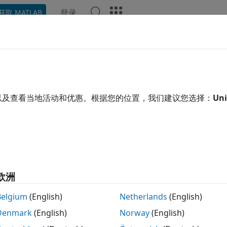
登录
获取 MATLAB
示例
函数
App
报告组件
视频
回答
用了机器翻译。点击此处可查看英文原文。
eportgen.report.ReporterLayou
以及查看当地活动和优惠。根据您的位置，我们建议您选择：
Uni
间:
mlreportgen.report
版面
开
欧洲
Belgium
(English)
Netherlands
(English)
类的对象指定报告部分的页
reportgen.report.ReporterLayout
Denmark
(English)
Norway
(English)
题注列表或章节。页面布局选项包括水印、首页编号、页码格式