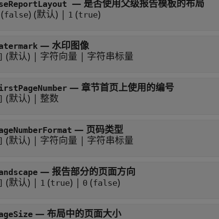
—
是否使用父级报告模板的布局
seReportLayout
(
)
(默认) |
(
)
false
1
true
—
水印图像
atermark
(默认) |
字符向量
|
字符串标量
]
—
章节首页上使用的编号
irstPageNumber
(默认) |
整数
]
—
页码类型
ageNumberFormat
(默认) |
字符向量
|
字符串标量
]
—
报告部分的页面方向
andscape
(默认) |
(
)
|
(
)
]
1
true
0
false
—
布局中的页面大小
ageSize