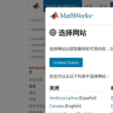
跳到内容
MATLAB 帮助中心
社区
学习
文档
文档主页
报告和数据库访问
选择网站
本页采
MATLAB Report Generator
mlr
报告生成器开发
选择网站以获取翻译的可用内容，
内容生成
页面布局
命名空
United States
mlreportgen.report.ReporterLayout
类
报告器
您也可以从以下列表中选择网站：
本页内容
全页展
描述
美洲
描述
属性
América Latina
(Español)
示例
使用
ml
Canada
(English)
版本历史记录
列表、
另请参阅