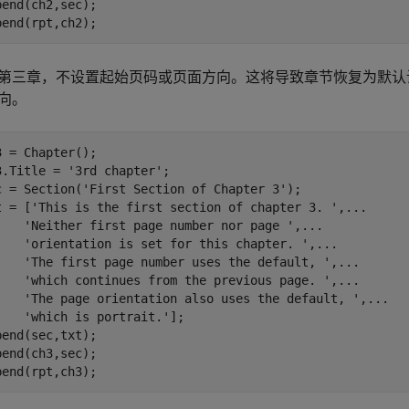
pend(ch2,sec);

pend(rpt,ch2);
第三章，不设置起始页码或页面方向。这将导致章节恢复为默认
向。
3 = Chapter(); 

3.Title = 
'3rd chapter'
;

c = Section(
'First Section of Chapter 3'
); 

t = [
'This is the first section of chapter 3. '
,
...
'Neither first page number nor page '
,
...
'orientation is set for this chapter. '
,
...
'The first page number uses the default, '
,
...
'which continues from the previous page. '
,
...
'The page orientation also uses the default, '
,
...
'which is portrait.'
];

pend(sec,txt);

pend(ch3,sec);

pend(rpt,ch3);