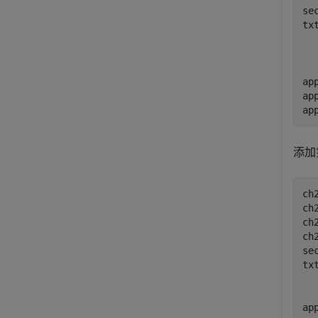
se
tx
ap
ap
ap
添加
ch
ch
ch
ch
se
tx
ap