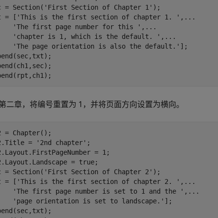
c = Section(
'First Section of Chapter 1'
);

t = [
'This is the first section of chapter 1. '
,
...
'The first page number for this '
,
...
'chapter is 1, which is the default. '
,
...
'The page orientation is also the default.'
]; 

pend(sec,txt);

pend(ch1,sec);

pend(rpt,ch1); 
第二章，将编号重置为 1，并将页面方向设置为横向。
2 = Chapter(); 

2.Title = 
'2nd chapter'
;

2.Layout.FirstPageNumber = 1;

2.Layout.Landscape = true;

c = Section(
'First Section of Chapter 2'
); 

t = [
'This is the first section of chapter 2. '
,
...
'The first page number is set to 1 and the '
,
...
'page orientation is set to landscape.'
];

pend(sec,txt);
