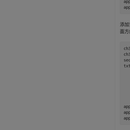
ap
ap
添加
面方
ch
ch
se
tx
ap
ap
ap