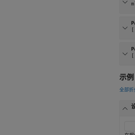
m
P
[
P
[
示例
全部折