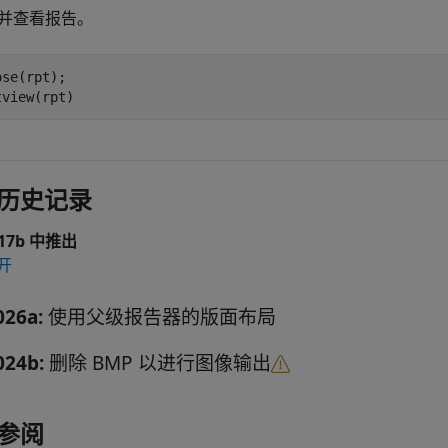
并查看报告。
se(rpt);

tview(rpt)
历史记录
017b 中推出
开
026a:
使用父级报告器的版面布局
024b:
删除 BMP 以进行图像输出
参阅