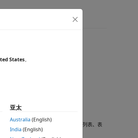
t 类
ted States
。
亚太
Australia
(English)
面布局选项，例如标题页、目录、图窗列表、表
India
(English)
、页面大小和方向以及边距。