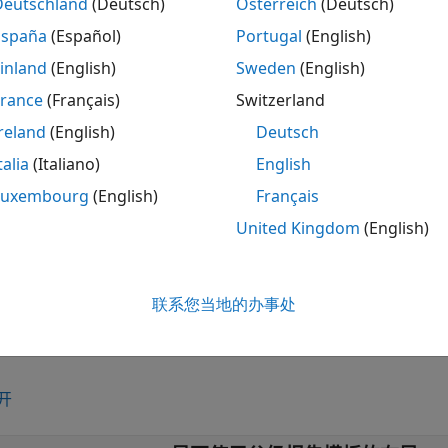
Deutschland
(Deutsch)
Österreich
(Deutsch)
España
(Español)
Portugal
(English)
注意
inland
(English)
Sweden
(English)
当您为报告部分创建报告器时，将创建此类的一个实例并将其分
象。
France
(Français)
Switzerland
reland
(English)
Deutsch
类是一个
类。
rtgen.report.ReporterLayout
handle
talia
(Italiano)
English
Luxembourg
(English)
Français
性
United Kingdom
(English)
eCompatible
true
联系您当地的办事处
属性的信息，请参阅
类属性
。
开