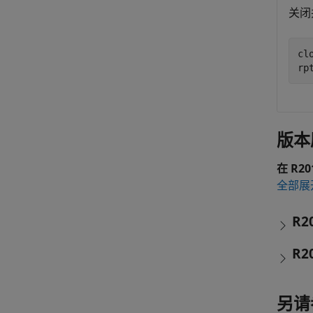
关闭
clo
rp
版本
在 R2
全部展
R2
R2
另请