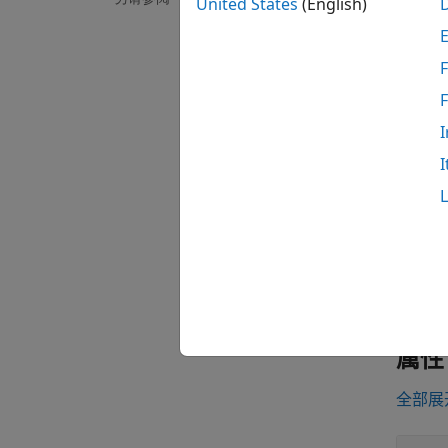
United States
(English)
F
I
mlrepo
I
类属
Handl
有关类
属性
全部展