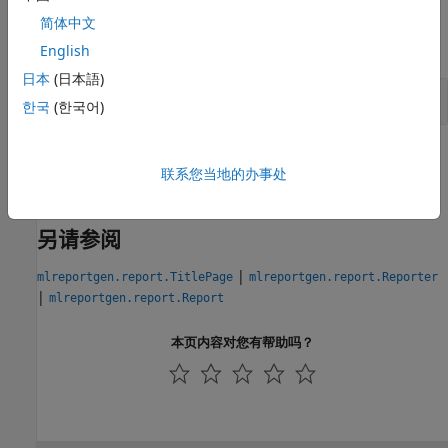
示例
简体中文
全部展开
English
日本
(日本語)
使用非默认标题页图像样式
한국
(한국어)
版本历史记录
联系您当地的办事处
在 R2017b 中推出
另请参阅
|
mlreportgen.report.TitlePage
mlreportgen.report.Reporter
|
mlreportgen.report.Report
本页内容对您有帮助吗？