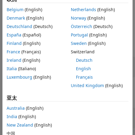
返回一个报告器，
版本历史记录
= getImageReporter(
)
reporter
titlePage
Belgium
(English)
Netherlands
(English)
报告器 (
) 使用该报告器来格式化
属性
TitlePage
titlePage
Image
另请参阅
所指定的图像。您可以使用
自定义图像位置和
Denmark
(English)
Norway
(English)
getImageReporter
对齐方式。
Deutschland
(Deutsch)
Österreich
(Deutsch)
España
(Español)
Portugal
(English)
输入参数
Finland
(English)
Sweden
(English)
全部展开
France
(Français)
Switzerland
Ireland
(English)
Deutsch
—
报告标题页
titlePage
报告器对象
Italia
(Italiano)
English
Luxembourg
(English)
Français
United Kingdom
(English)
输出参量
亚太
全部展开
Australia
(English)
— 标题页图片报告器
reporter
India
(English)
报告器对象
New Zealand
(English)
中国