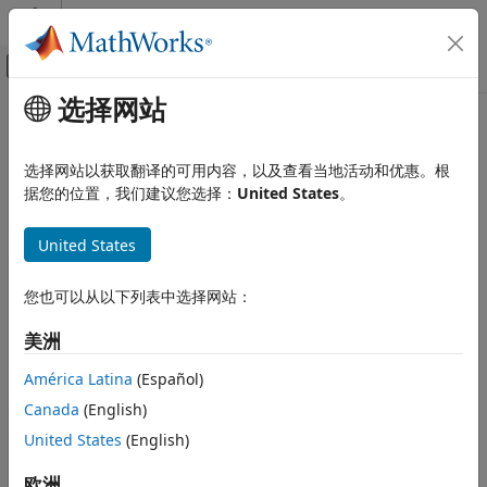
跳到内容
MATLAB 帮助中心
画布外导航菜单切换
选择网站
主要内容
文档主页
本页采用了机器翻译。点击此处可查看英文原文。
报告和数据库访问
getImageReporter
选择网站以获取翻译的可用内容，以及查看当地活动和优惠。根
据您的位置，我们建议您选择：
United States
。
MATLAB Report Generator
报告生成器开发
类:
mlreportgen.report.TitlePage
United States
内容生成
命名空间:
mlreportgen.report
标题页、目录、图窗、表和题注列表
您也可以从以下列表中选择网站：
获取标题页图像报告器
getImageReporter
美洲
本页内容
全页展开
语法
语法
América Latina
(Español)
描述
Canada
(English)
reporter = getImageReporter(titlePage)
输入参量
United States
(English)
输出参量
说明
示例
欧洲