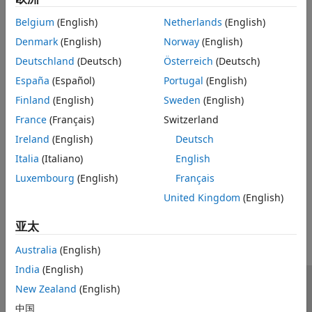
Belgium
(English)
Netherlands
(English)
推荐的设置
Denmark
(English)
Norway
(English)
无建议。
Deutschland
(Deutsch)
Österreich
(Deutsch)
编程用法
España
(Español)
Portugal
(English)
Finland
(English)
Sweden
(English)
没有可用的编程用途。
France
(Français)
Switzerland
版本历史记录
Ireland
(English)
Deutsch
Italia
(Italiano)
English
在 R2016a 中推出
Luxembourg
(English)
Français
本页内容对您有帮助吗？
United Kingdom
(English)
亚太
Australia
(English)
India
(English)
New Zealand
(English)
信任中心
商标
隐私政策
防盗版
应用程序状态
中国
联系我们