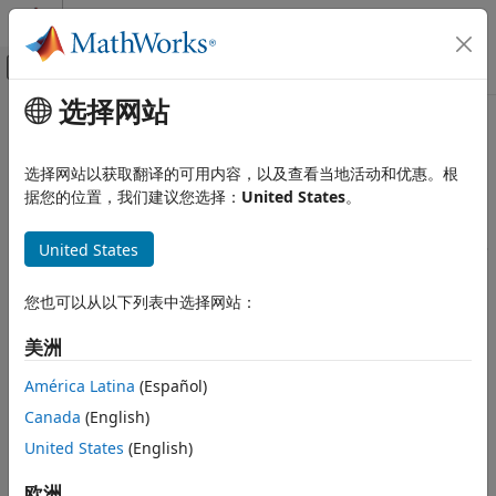
跳到内容
MATLAB 帮助中心
画布外导航菜单切换
选择网站
主要内容
文档主页
波特率（以位/秒为单位）
代码生成
选择网站以获取翻译的可用内容，以及查看当地活动和优惠。根
用于串行通信的波特率
据您的位置，我们建议您选择：
United States
。
Simulink Coder
模型配置窗格:
硬件实现 / Simulink 或 Embedded Coder 硬件支
波特率（以位/秒为单位）
United States
持包 / 硬件板设置 / 目标硬件资源 / UART0 / UART1 / UART2 /
本页内容
UART3
描述
您也可以从以下列表中选择网站：
设置
描述
美洲
推荐的设置
指定用于串行通信的波特率。
编程用法
América Latina
(Español)
版本历史记录
Canada
(English)
设置
United States
(English)
(默认)
115200
用于串行通信的波特率
欧洲