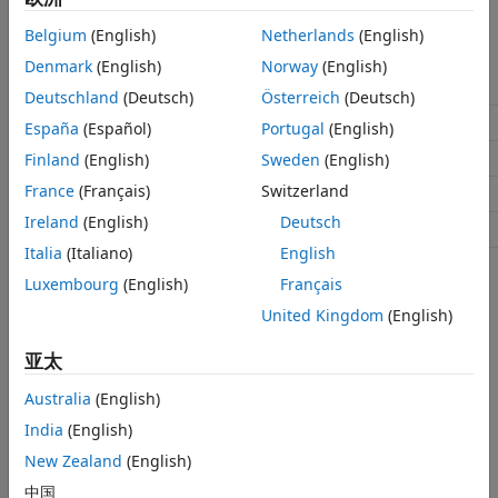
Belgium
(English)
Netherlands
(English)
推荐的设置
Denmark
(English)
Norway
(English)
应用情形
设置
Deutschland
(Deutsch)
Österreich
(Deutsch)
调试
无影响
España
(Español)
Portugal
(English)
可追溯性
无影响
Finland
(English)
Sweden
(English)
France
(Français)
Switzerland
效率
无影响
Ireland
(English)
Deutsch
安全预警
无影响
Italia
(Italiano)
English
编程用法
Luxembourg
(English)
Français
United Kingdom
(English)
参数：
HeaderGuardPrefix
类型：
字符向量
亚太
值：
或有效的字母数字字符和下划线字符串
''
Australia
(English)
默认值：
''
India
(English)
版本历史记录
New Zealand
(English)
中国
在 R2024a 中推出