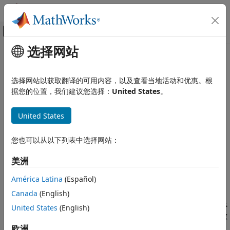
跳到内容
MATLAB 帮助中心
画布外导航菜单切换
选择网站
主要内容
文档主页
头文件防卫式声明前缀
代码生成
选择网站以获取翻译的可用内容，以及查看当地活动和优惠。根
要前追加到生成的头文件防卫式声明的自定义文本
据您的位置，我们建议您选择：
United States
。
Simulink Coder
自 R2024a 起
代码和工具自定义
模型配置窗格:
代码生成 / 标识符
United States
模型配置集自定义
描述
头文件防卫式声明前缀
您也可以从以下列表中选择网站：
本页内容
在生成的代码中指定要前追加到头文件防卫式声明的自定义文本。
美洲
描述
设置
设置
América Latina
(Español)
推荐的设置
Canada
(English)
(默认) | 字符串
''
编程用法
在生成的代码中输入要前追加到头文件防卫式声明的文本。如果非
United States
(English)
版本历史记录
空，字符串必须以下划线或字母字符开头。字符串只能包含字母数
字字符和下划线。
欧洲