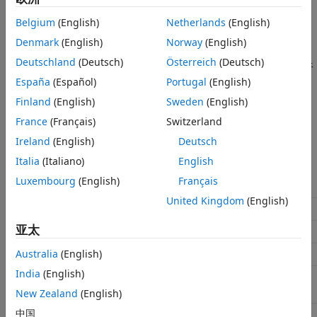
设置
另请参阅
Belgium
(English)
Netherlands
(English)
(默认) |
on
off
Denmark
(English)
Norway
(English)
On
Deutschland
(Deutsch)
Österreich
(Deutsch)
插入自动生成的描述模块代码的注释。在生成的文件中，注释位于
描述的生成代码之前。
España
(Español)
Portugal
(English)
Finland
(English)
Sweden
(English)
Off
France
(Français)
Switzerland
隐藏注释。
Ireland
(English)
Deutsch
推荐的设置
Italia
(Italiano)
English
Luxembourg
(English)
Français
应用情形
设置
United Kingdom
(English)
调试
On
亚太
可追溯性
On
Australia
(English)
效率
无影响
India
(English)
安全预警
无建议
New Zealand
(English)
中国