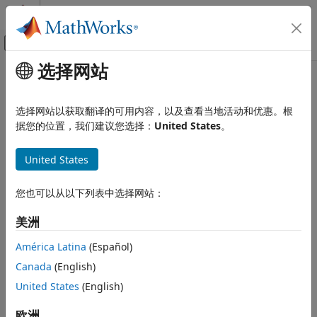
跳到内容
MATLAB 帮助中心
画布外导航菜单切换
选择网站
主要内容
文档主页
Simulink 模块注释
代码生成
选择网站以获取翻译的可用内容，以及查看当地活动和优惠。根
包括
Simulink
模块注释
据您的位置，我们建议您选择：
United States
。
Simulink Coder
代码和工具自定义
模型配置窗格:
代码生成 / 注释
United States
模型配置集自定义
描述
Simulink 模块注释
您也可以从以下列表中选择网站：
本页内容
®
指定是否插入 Simulink
模块注释。
美洲
描述
依赖关系
依赖关系
América Latina
(Español)
设置
Canada
(English)
包括注释
启用此参数。
推荐的设置
United States
(English)
编程用法
此参数启用
使用以下方式追溯至模型
(Embedded Coder)
。
版本历史记录
欧洲