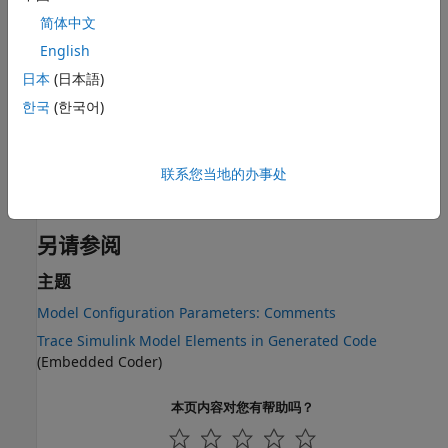
编程用法
简体中文
English
参数：
SimulinkBlockComments
类型：
字符向量
日本
(日本語)
值：
|
'on'
'off'
한국
(한국어)
默认值：
'on'
版本历史记录
联系您当地的办事处
在 R2006a 之前推出
另请参阅
主题
Model Configuration Parameters: Comments
Trace Simulink Model Elements in Generated Code
(Embedded Coder)
本页内容对您有帮助吗？