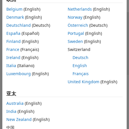
Belgium
(English)
Netherlands
(English)
Denmark
(English)
Norway
(English)
信任中心
商标
隐私政策
防盗版
应用程序状态
Deutschland
(Deutsch)
Österreich
(Deutsch)
联系我们
España
(Español)
Portugal
(English)
© 1994-2026 The MathWorks, Inc.
Finland
(English)
Sweden
(English)
France
(Français)
Switzerland
选择网站
中国
Ireland
(English)
Deutsch
Italia
(Italiano)
English
Luxembourg
(English)
Français
United Kingdom
(English)
亚太
Australia
(English)
India
(English)
New Zealand
(English)
中国