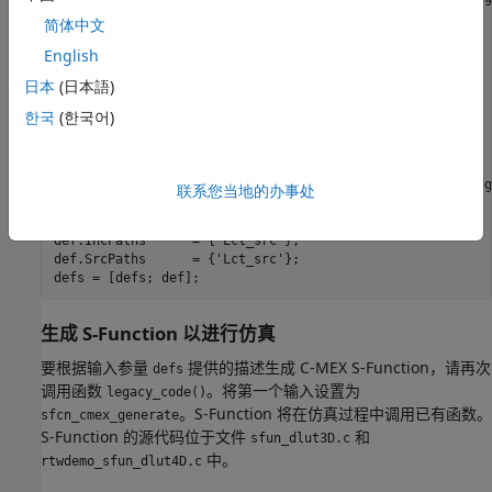
def.HeaderFiles   = {
'lookupTable.h'
};

简体中文
def.SourceFiles   = {
'directLookupTableND.c'
};

English
def.IncPaths      = {
'Lct_src'
};

def.SrcPaths      = {
'Lct_src'
};

日本
(日本語)
defs = [defs; def];

한국
(한국어)
% sfun_dlut4D
def = legacy_code(
'initialize'
);

def.SFunctionName = 
'sfun_dlut4D'
;

def.OutputFcnSpec = 
'single y1 = DirectLookupTable4D(sing
联系您当地的办事处
def.HeaderFiles   = {
'lookupTable.h'
};

def.SourceFiles   = {
'directLookupTableND.c'
};

def.IncPaths      = {
'Lct_src'
};

def.SrcPaths      = {
'Lct_src'
};

生成 S-Function 以进行仿真
要根据输入参量
提供的描述生成 C-MEX S-Function，请再次
defs
调用函数
。将第一个输入设置为
legacy_code()
。S-Function 将在仿真过程中调用已有函数。
sfcn_cmex_generate
S-Function 的源代码位于文件
和
sfun_dlut3D.c
中。
rtwdemo_sfun_dlut4D.c