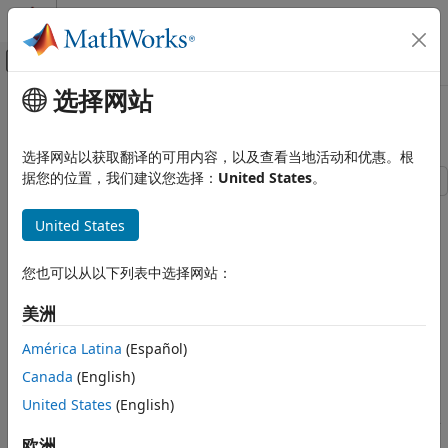
跳到内容
MATLAB 帮助中心
画布外导航菜单切换
选择网站
主要内容
文档主页
集成实现 N 维表查找的外部 C 函数
代码生成
选择网站以获取翻译的可用内容，以及查看当地活动和优惠。根
据您的位置，我们建议您选择：
United States
。
Simulink Coder
代码和工具自定义
通过使用代码继承工具，集成实现 N 维表查找的已有 C 函数。
United States
自定义模块的代码生成
使用代码继承工具，您可以：
集成实现 N 维表查找的外部 C 函数
您也可以从以下列表中选择网站：
提供已有函数设定。
本页内容
美洲
提供已有函数设定
生成在仿真过程中调用现有代码的 C-MEX S-Function。
生成 S-Function 以进行仿真
América Latina
(Español)
编译生成的 S-Function 以进行仿真
编译生成的 S-Function 以进行仿真。
Canada
(English)
生成 TLC 模块文件以进行代码生成
United States
(English)
生成 TLC 模块文件和可选的
文件，该文件指定
生成 rtwmakecfg.m 文件以进行代码生成
rtwmakecfg.m
针对模型生成的代码如何调用现有代码。
生成封装的 S-Function 模块以调用生成的 S-
欧洲