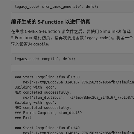
legacy_code(
'sfcn_cmex_generate'
编译生成的 S-Function 以进行仿真
在生成 C-MEX S-Function 源文件之后，要使用 Simulink® 编译
S-Function 进行仿真，请再次调用函数
。将第一个
legacy_code()
输入设置为
。
compile
legacy_code(
'compile'
### Start Compiling sfun_dlut3D

    mex('-I/tmp/Bdoc26a_3146167_776158/tp7e856fb7/simulin
Building with 'gcc'.

MEX completed successfully.

    mex('sfun_dlut3D.c', '-I/tmp/Bdoc26a_3146167_776158/t
Building with 'gcc'.

MEX completed successfully.

### Finish Compiling sfun_dlut3D

### Exit

### Start Compiling sfun_dlut4D

    mex('-I/tmp/Bdoc26a_3146167_776158/tp7e856fb7/simulin