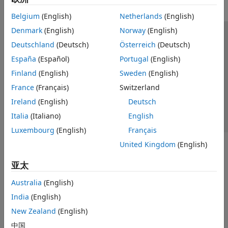
Belgium
(English)
Netherlands
(English)
Denmark
(English)
Norway
(English)
信任中心
商标
隐私政策
防盗版
应用程序状态
Deutschland
(Deutsch)
Österreich
(Deutsch)
联系我们
España
(Español)
Portugal
(English)
© 1994-2026 The MathWorks, Inc.
Finland
(English)
Sweden
(English)
France
(Français)
Switzerland
选择网站
中国
Ireland
(English)
Deutsch
Italia
(Italiano)
English
Luxembourg
(English)
Français
United Kingdom
(English)
亚太
Australia
(English)
India
(English)
New Zealand
(English)
中国