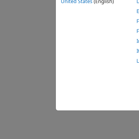
United States
(English)
F
I
I