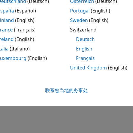
Deutschland
(Deutsch)
Österreich
(Deutsch)
España
(Español)
Portugal
(English)
inland
(English)
Sweden
(English)
France
(Français)
Switzerland
reland
(English)
Deutsch
talia
(Italiano)
English
Luxembourg
(English)
Français
United Kingdom
(English)
联系您当地的办事处