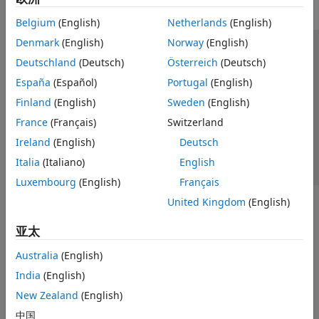
Belgium
(English)
Netherlands
(English)
Denmark
(English)
Norway
(English)
信任中心
商标
隐私政策
防盗版
应用程序状态
Deutschland
(Deutsch)
Österreich
(Deutsch)
联系我们
España
(Español)
Portugal
(English)
© 1994-2026 The MathWorks, Inc.
Finland
(English)
Sweden
(English)
France
(Français)
Switzerland
选择网站
中国
Ireland
(English)
Deutsch
Italia
(Italiano)
English
Luxembourg
(English)
Français
United Kingdom
(English)
亚太
Australia
(English)
India
(English)
New Zealand
(English)
中国