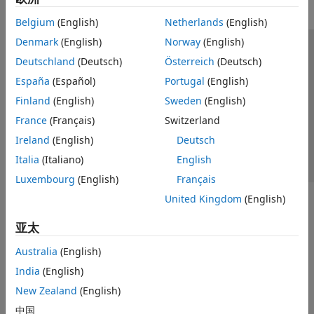
Belgium
(English)
Netherlands
(English)
Denmark
(English)
Norway
(English)
信任中心
商标
隐私政策
防盗版
应用程序状态
Deutschland
(Deutsch)
Österreich
(Deutsch)
联系我们
España
(Español)
Portugal
(English)
© 1994-2026 The MathWorks, Inc.
Finland
(English)
Sweden
(English)
France
(Français)
Switzerland
选择网站
中国
Ireland
(English)
Deutsch
Italia
(Italiano)
English
Luxembourg
(English)
Français
United Kingdom
(English)
亚太
Australia
(English)
India
(English)
New Zealand
(English)
中国