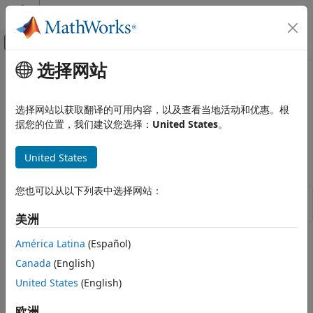
跳到内容
MATLAB 帮助中心
画布外导航菜单切换
选择网站
主要内容
文档主页
信宿
物理建模
选择网站以获取翻译的可用内容，以及查看当地活动和优惠。根
用于接收从其他模块输出的物理信号的模块
据您的位置，我们建议您选择：
United States
。
Simscape
此库包含用于接收从其他模块输出的物理信号的模块。
Foundation 模块库
United States
物理信号操作
Simscape 模块
类别
您也可以从以下列表中选择网站：
PS
Terminator for unconnected physical
延迟
Terminator
signal outputs
离散
美洲
函数
主题
América Latina
(Español)
线性运算符
Canada
(English)
查找表
Physical Signal Unit Propagation
United States
(English)
非线性运算符
Physical signal blocks propagate units.
周期性运算符
欧洲