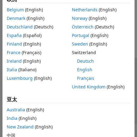
Upgrading Models with Legacy Physical Signal Blocks
信宿
Prior to R2019a, physical signal blocks did not propagate
源
Belgium
(English)
Netherlands
(English)
units.
实用工具
Denmark
(English)
Norway
(English)
Deutschland
(Deutsch)
Österreich
(Deutsch)
本页内容对您有帮助吗？
España
(Español)
Portugal
(English)
Finland
(English)
Sweden
(English)
France
(Français)
Switzerland
Ireland
(English)
Deutsch
信任中心
商标
隐私政策
防盗版
应用程序状态
Italia
(Italiano)
English
联系我们
Luxembourg
(English)
Français
© 1994-2026 The MathWorks, Inc.
United Kingdom
(English)
亚太
选择网站
中国
Australia
(English)
India
(English)
New Zealand
(English)
中国