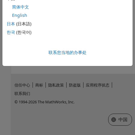
简体中文
另请参阅
English
主题
日本
(日本語)
Basic Principles of Modeling Physical Networks
한국
(한국어)
本页内容对您有帮助吗？
联系您当地的办事处
信任中心
商标
隐私政策
防盗版
应用程序状态
联系我们
© 1994-2026 The MathWorks, Inc.
选择网站
中国