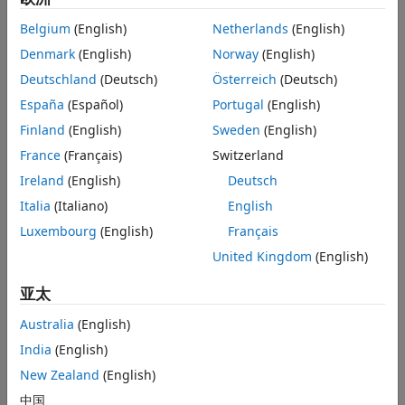
Belgium
(English)
Netherlands
(English)
Denmark
(English)
Norway
(English)
Deutschland
(Deutsch)
Österreich
(Deutsch)
España
(Español)
Portugal
(English)
Finland
(English)
Sweden
(English)
France
(Français)
Switzerland
来自 Simscape 记录的仿真结果
Ireland
(English)
Deutsch
Italia
(Italiano)
English
Luxembourg
(English)
Français
United Kingdom
(English)
亚太
Australia
(English)
India
(English)
New Zealand
(English)
中国