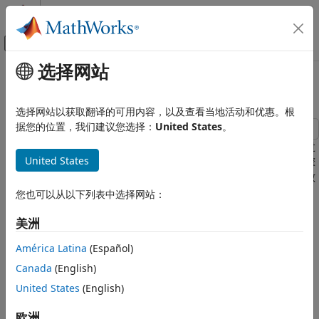
跳到内容
MATLAB 帮助中心
画布外导航菜单切换
选择网站
主要内容
文档主页
具有粘滑运动的机械旋转系统
物理建模
选择网站以获取翻译的可用内容，以及查看当地活动和优惠。根
据您的位置，我们建议您选择：
United States
。
Simscape
Foundation 模块库
该模型显示了一个具有粘滑摩擦的机械旋转系统。一个惯性体通过
United States
弹簧和阻尼器连接到一个固定点。惯性体由速度源通过一个粘滑摩
机械模型
擦元件驱动。由于摩擦元件的起动摩擦和库仑摩擦存在差异，导致
机械系统
惯性体出现粘滑运动。
您也可以从以下列表中选择网站：
具有粘滑运动的机械旋转系统
模型
美洲
本页内容
模型
América Latina
(Español)
来自 Simscape 记录的仿真结果
Canada
(English)
另请参阅
United States
(English)
欧洲