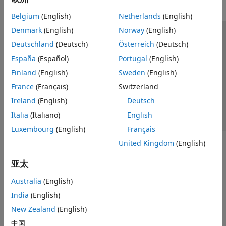
Belgium
(English)
Netherlands
(English)
Denmark
(English)
Norway
(English)
信任中心
商标
隐私政策
防盗版
应用程序状态
Deutschland
(Deutsch)
Österreich
(Deutsch)
联系我们
España
(Español)
Portugal
(English)
© 1994-2026 The MathWorks, Inc.
Finland
(English)
Sweden
(English)
France
(Français)
Switzerland
选择网站
中国
Ireland
(English)
Deutsch
Italia
(Italiano)
English
Luxembourg
(English)
Français
United Kingdom
(English)
亚太
Australia
(English)
India
(English)
New Zealand
(English)
中国