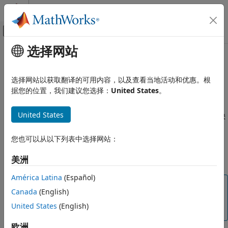
跳到内容
MATLAB 帮助中心
画布外导航菜单切换
选择网站
主要内容
文档主页
在仿真期间访问模块数据
Simulink
选择网站以获取翻译的可用内容，以及查看当地活动和优惠。根
模块和模块集创建
关于模块运行时对象
据您的位置，我们建议您选择：
United States
。
创建模块算法
®
Simulink
提供了一个称为模块运行时接口的应用程序编程接口，
使用 MATLAB 创建模块
United States
该接口支持在仿真运行过程中以编程方式访问模块数据，例如模块
使用 MATLAB S-Function 创建模块
输入和输出、参数、状态以及工作向量。您可以使用此接口从
配置 MATLAB S-Function 的模块功能
®
MATLAB
命令行、Simulink 调试器、2 级 MATLAB S-
您也可以从以下列表中选择网站：
Function（请参阅在线 Simulink 文档中的
编写 2 级 MATLAB S-
在仿真期间访问模块数据
Function
）访问模块运行时数据。
美洲
本页内容
América Latina
(Español)
关于模块运行时对象
注意
Canada
(English)
访问运行时对象
甚至在模型暂停时，或者模型在调试器中运行或暂停时，您
侦听方法执行事件
United States
(English)
也可以使用此接口。
同步运行时对象和 Simulink 执行
欧洲