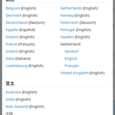
另请参阅
模块的运行时接口包含一组 Simulink 数据对象类（请参阅
数据对
Belgium
(English)
Netherlands
(English)
象
），这些类的实例提供正在运行的模型中的模块的有关数据。特
别是，该接口会为正在运行的模型中的每个非虚拟模块关联一个
Denmark
(English)
Norway
(English)
（称为模块的运行时对象）实例。通过运
Simulink.RunTimeBlock
Deutschland
(Deutsch)
Österreich
(Deutsch)
行时对象的方法和属性可访问有关模块的 I/O 端口、参数、采样时
España
(Español)
Portugal
(English)
间和状态的运行时数据。
Finland
(English)
Sweden
(English)
访问运行时对象
France
(Français)
Switzerland
正在运行的模型中的每个非虚拟模块都有一个
参
RuntimeObject
Ireland
(English)
Deutsch
数，该参数的值是运行仿真时模块的运行时对象的句柄。这样，您
Italia
(Italiano)
English
就可以使用
获得模块的运行时对象。例如，以下语句
get_param
Luxembourg
(English)
Français
United Kingdom
(English)
亚太
返回当前所选模块的运行时对象。运行时对象数据是只读的。您不
Australia
(English)
能使用运行时对象更改模块的参数、输入、输出和状态数据。
India
(English)
注意
New Zealand
(English)
虚拟模块（请参阅
非虚拟和虚拟模块
）没有运行时对象。在
中国