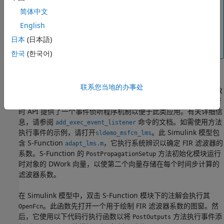
模型编译过程中作为优化措施而消除的模块也没有运行时对
简体中文
象（请参阅
Block reduction
）。仅当包含模块的模型在运
English
行或暂停时，才存在运行时对象。如果模型停止，
将返回一个空句柄。停止模型时，运行时对象的
日本
(日本語)
get_param
所有现有句柄都变为空句柄。
한국
(한국어)
侦听方法执行事件
联系您当地的办事处
模块运行时 API 的一种应用是在仿真过程中收集关键点处的诊断数
据，例如模块在计算其输出或导数之前或之后的状态值。模块运行
时 API 提供了一个事件侦听程序机制以便于此类应用。有关详细信
息，请参阅
命令的文档。如需使用方法
add_exec_event_listener
执行事件的示例，请打开
。此 Simulink 模型包
sldemo_msfcn_lms
含 S-Function
，它执行系统辨识以确定 FIR 滤波器的
adapt_lms.m
系数。S-Function 的
方法初始化模块运行
PostPropagationSetup
时对象的 DWork 向量，以使第二个向量存储在每个时间步计算的
滤波器系数。
在 Simulink 模型中，双击 S-Function 模块下的注解会执行其
。此函数先打开一个用于绘制 FIR 滤波器系数的图窗。然
OpenFcn
后，它使用以下代码行执行函数以将
方法执行事件添
PostOutputs