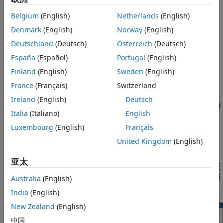
提供一个对话框，只允许您访问底层模块的所选参数
Belgium
(English)
Netherlands
(English)
Denmark
(English)
Norway
(English)
提供特定于封装模块的用户自定义说明
Deutschland
(Deutsch)
Österreich
(Deutsch)
®
使用 MATLAB
代码初始化参数
España
(Español)
Portugal
(English)
Finland
(English)
Sweden
(English)
请考虑代表直线方程
的模型。
y = mx + b
France
(Français)
Switzerland
Ireland
(English)
Deutsch
Italia
(Italiano)
English
Luxembourg
(English)
Français
United Kingdom
(English)
亚太
每个模块都有它自己的对话框，这让指定直线方程变量的值变得复
杂。为了简化用户界面，可在顶层子系统模块上应用封装。此示例
Australia
(English)
中使用的模块是
Inport
、
Gain
、
Sum
、
Constant
和
Outport
。
India
(English)
New Zealand
(English)
中国