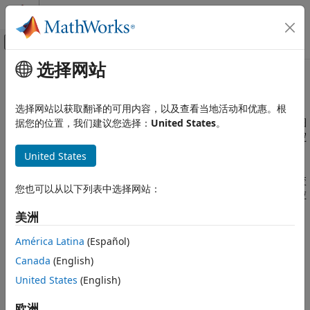
跳到内容
MATLAB 帮助中心
画布外导航菜单切换
选择网站
主要内容
文档主页
封装基础知识
Simulink
选择网站以获取翻译的可用内容，以及查看当地活动和优惠。根
模块和模块集创建
封装是一种自定义模块界面，它可隐藏模块内容，使用它自己的图
据您的位置，我们建议您选择：
United States
。
创建模块封装
标和参数对话框将内容以原子模块的形式显示。它可以封装模块逻
辑，提供对模块数据的受控访问，并简化模型的图形外观。
United States
封装基础知识
本页内容
当您封装模块时，将创建封装定义并随模块一同保存。封装只改变
您也可以从以下列表中选择网站：
模块接口，而不改变底层模块特征。您可以通过在封装上定义对应
封装术语
的封装参数，提供对一个或多个底层模块参数的访问。
另请参阅
美洲
®
封装 Simulink
模块可以：
América Latina
(Español)
Canada
(English)
在模块上显示有意义的图标
United States
(English)
为模块提供自定义对话框
欧洲