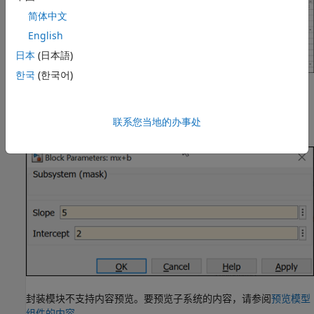
简体中文
English
日本
(日本語)
한국
(한국어)
此处变量
表示斜率，变量
表示直线方程
的截距。
m
b
y = mx + b
联系您当地的办事处
封装对话框中显示了
斜率
和
截距
字段，分别对应于变量
和
。
m
b
封装模块不支持内容预览。要预览子系统的内容，请参阅
预览模型
组件的内容
。