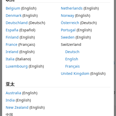
另请参阅
缺失值
Belgium
(English)
Netherlands
(English)
Denmark
(English)
Norway
(English)
通过对
语句使用预条件以编程方式定义输入类型
assert
Deutschland
(Deutsch)
Österreich
(Deutsch)
使用
(MATLAB Coder)
命令、
(Fixed-Point
España
(Español)
Portugal
(English)
codegen
fiaccel
Designer)
命令或
MATLAB Coder™
生成代码时与
Finland
(English)
Sweden
(English)
结合使用
coder.varsize
France
(Français)
Switzerland
®
它们用作 Simulink
信号、参数或数据存储内存
Ireland
(English)
Deutsch
Italia
(Italiano)
English
对于代码生成，适用于类的限制也适用于字符串。请参阅
用于代码
Luxembourg
(English)
Français
生成的 MATLAB 类定义
(MATLAB Coder)
。
United Kingdom
(English)
生成的代码和
MATLAB
代码之间的差异
亚太
如果将包含多个一元运算符的字符串转换为
，则在
double
MATLAB 和生成的代码之间可能产生不同结果。以如下函数为
Australia
(English)
例：
India
(English)
New Zealand
(English)
function
 out = foo(op)

中国