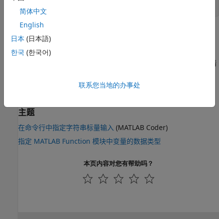
end
简体中文
English
对于输入值
，该函数将字符串
转换为
。在
"--"
"--1"
double
日本
(日本語)
MATLAB 中，结果为
。在生成的代码中，结果为
。
NaN
1
한국
(한국어)
对具有错位逗号（逗号不用作千位分隔符）的字符串进行双精
度值转换可能会产生与 MATLAB 不同的结果。
联系您当地的办事处
另请参阅
主题
在命令行中指定字符串标量输入
(MATLAB Coder)
指定 MATLAB Function 模块中变量的数据类型
本页内容对您有帮助吗？