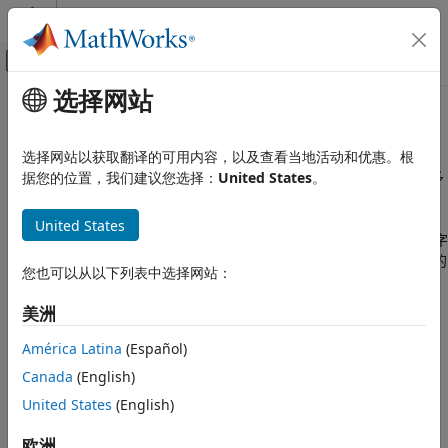
跳到内容
MATLAB 帮助中心
画布外导航菜单切换
选择网站
主要内容
文档主页
字符串的代码生成
Simulink
选择网站以获取翻译的可用内容，以及查看当地活动和优惠。根
模块和模块集创建
®
代码生成支持 1×1 MATLAB
字符串数组。代码生成不支持包含多
据您的位置，我们建议您选择：
United States
。
创建模块算法
个元素的字符串数组。
使用 MATLAB 创建模块
United States
使用 MATLAB Functions 创建模块
1×1 字符串数组（称为
字符串标量
）包含一段文本，表示为 1×n 字
符向量。字符串标量的一个示例是
。有关字符串的
用于代码生成的编程
"Hello, world"
您也可以从以下列表中选择网站：
详细信息，请参阅
字符串数组和字符数组中的文本
。
数据定义
字符和字符串
美洲
限制
América Latina
(Español)
字符串的代码生成
对于字符串标量，代码生成不支持：
Canada
(English)
本页内容
全局变量
限制
United States
(English)
生成的代码和 MATLAB 代码之间的差异
用花括号
进行索引
{}
欧洲