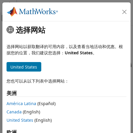
跳到内容
MATLAB 帮助中心
画布外导航菜单切换
选择网站
主要内容
文档主页
本页采用了机器翻译。点击此处可查看最新英文版本。
Simulink
代码生成的函数句柄限制
选择网站以获取翻译的可用内容，以及查看当地活动和优惠。根
模块和模块集创建
据您的位置，我们建议您选择：
United States
。
创建模块算法
使用 MATLAB 创建模块
®
当您在用于代码生成的 MATLAB
代码中使用函数句柄时，请遵循
United States
使用 MATLAB Functions 创建模块
以下限制：
用于代码生成的编程
您也可以从以下列表中选择网站：
不要使用相同的变量引用不同函数句柄
数据定义
函数句柄
美洲
不要向
传入函数句柄或从其传出函数句柄
coder.ceval
América Latina
(Español)
代码生成的函数句柄限制
不要将函数句柄与外部函数相关联
Canada
(English)
本页内容
另请参阅
United States
(English)
不要向外部函数传入函数句柄或从其传出函数句柄
欧洲