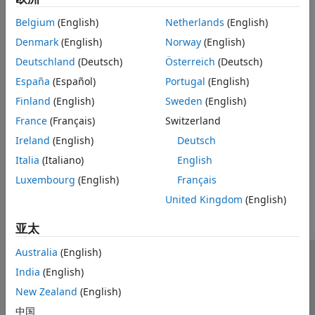
不要向入口函数传入函数句柄或从其传出函数句柄
Belgium
(English)
Netherlands
(English)
不要尝试从调试器查看函数句柄
Denmark
(English)
Norway
(English)
不要将函数句柄用于
Simulink
信号、参数或数据存储内存
Deutschland
(Deutsch)
Österreich
(Deutsch)
España
(Español)
Portugal
(English)
另请参阅
Finland
(English)
Sweden
(English)
主题
France
(Français)
Switzerland
使用 coder.extrinsic 构造
Ireland
(English)
Deutsch
Italia
(Italiano)
English
本页内容对您有帮助吗？
Luxembourg
(English)
Français
United Kingdom
(English)
亚太
Australia
(English)
信任中心
商标
隐私政策
防盗版
应用程序状态
India
(English)
联系我们
New Zealand
(English)
© 1994-2026 The MathWorks, Inc.
中国