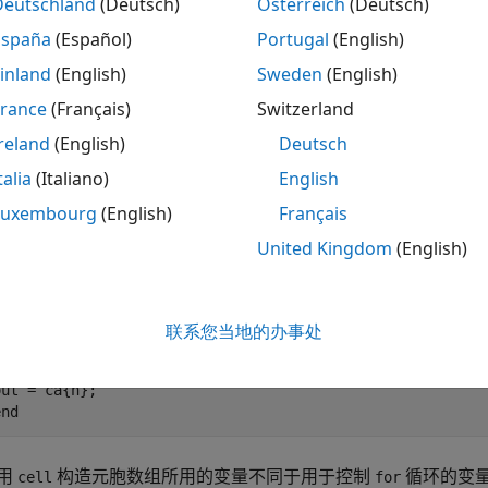
Deutschland
(Deutsch)
Österreich
(Deutsch)
的 MATLAB 代码对元胞数组的所有元素进行了赋值，对于某
España
(Español)
Portugal
(English)
识别所有元胞数组元素都已赋值。这些编码模式包括：
inland
(English)
Sweden
(English)
不同循环中为元胞数组元素赋予了初始值。以函数
cellArrayAss
France
(Français)
Switzerland
了元胞数组
。但
的代码生成失败
ca
cellArrayAssignmentError1
reland
(English)
Deutsch
值定义了所有元胞数组元素。
talia
(Italiano)
English
Luxembourg
(English)
Français
function
 out = cellArrayAssignmentError1(n) 
%#codegen
United Kingdom
(English)
for
 i = 1:5

end
for
 i = 6:n

联系您当地的办事处
end
end
用
构造元胞数组所用的变量不同于用于控制
循环的变
cell
for