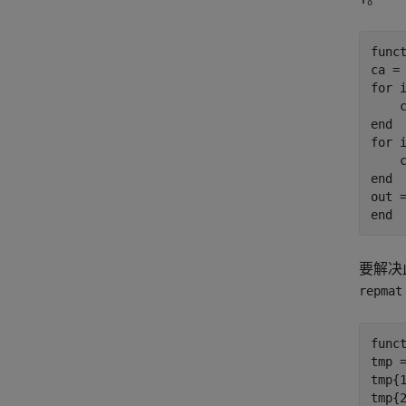
func
for
 i
end
for
 i
end
end
要解决
repmat
func
tmp =
tmp{1
tmp{2