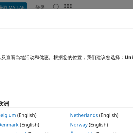
登录
获取 MATLAB
示例
函数
模块
App
视频
回答
决问题：元胞数组元素在使用前必须
以及查看当地活动和优惠。根据您的位置，我们建议您选择：
Uni
®
型语言 MATLAB
不同，C 和 C++ 是静态定型的。这意味着代
，以便在生成的代码中定义变量。当您使用
函数创建元胞
cell
定义的。因此，在要进行代码生成的 MATLAB 代码中，必须
元素。
码生成器无法确定 MATLAB 代码中所有元胞数组的所有元素
欧洲
Belgium
(English)
Netherlands
(English)
ode generation, all cell array elements must be fu
Denmark
(English)
Norway
(English)
用前必须完全定义。）