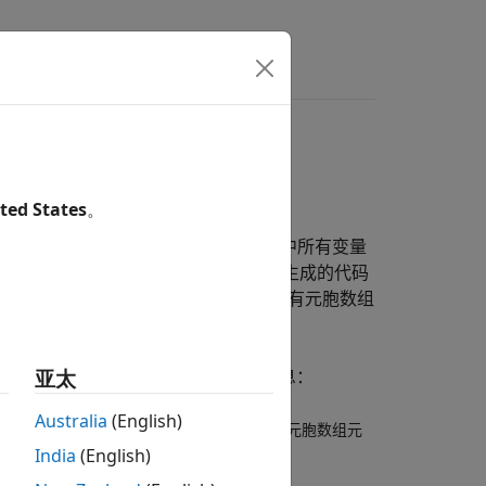
完全定义
ted States
。
码生成器必须能够确定 MATLAB 代码中所有变量
数组时，元胞数组元素的大小和类型在生成的代码
确保将初始值赋给使用
函数创建的所有元胞数组
cell
的类型，您将看到包含以下句子的错误消息：
亚太
Australia
(English)
lly defined before use.（对于代码生成，所有元胞数组元
India
(English)