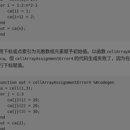
for
 i = 1:2:n*2-1

    ca{i} = 1;

end
end
用下标或点索引为元胞数组元素赋予初始值。以函数
cellArrayA
。但
的代码生成失败了，因为
ca
cellArrayAssignmentError4
行下标赋值。
function
 out = cellArrayAssignmentError4 
%#codegen
for
 j = 1:3

    ca{j}(1) = 10; 

    ca{j}(2) = 20;

end
end