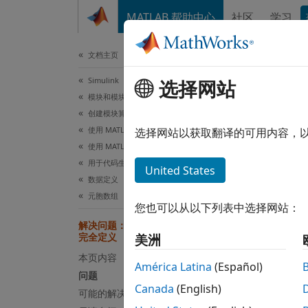
跳到内容
MATLAB 帮助中心
社区
学习
文档
文档主页
Simulink
解
选择网站
模块和模块集创建
创建模块算法
问题
使用 MATLAB 创建模块
选择网站以获取翻译的可用内容，
使用 MATLAB Functions 创建模块
与动态定
用于代码生成的编程
United States
的类型
数据定义
中是未
元胞数组
的所有
您也可以从以下列表中选择网站：
解决问题：元胞数组元素在使用前必须
完全定义
如果代
美洲
本页内容
América Latina
(Español)
For c
问题
Canada
(English)
素在使
可能的解决方案