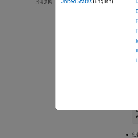
United States
(English)
另请参阅
即使您
器无法
F
在
充
I
有
I
使