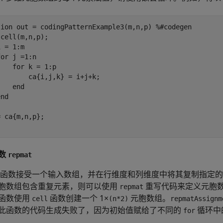
tion
 out = codingPatternExample3(m,n,p) 
%#codegen
 = 1:m

for
 j =1:n

for
 k = 1:p

       ca{i,j,k} = i+j+k;

end
end
数
repmat
函数接受一个输入数组，并在行维度和列维度中将其复制指定的
胞数组包含重复元素，则可以使用
重写代码来定义元胞
repmat
函数使用
函数创建一个 1×
元胞数组。
cell
(n*2)
repmatAssignm
此函数的代码生成失败了，因为初始值赋给了不同的
循环中
for