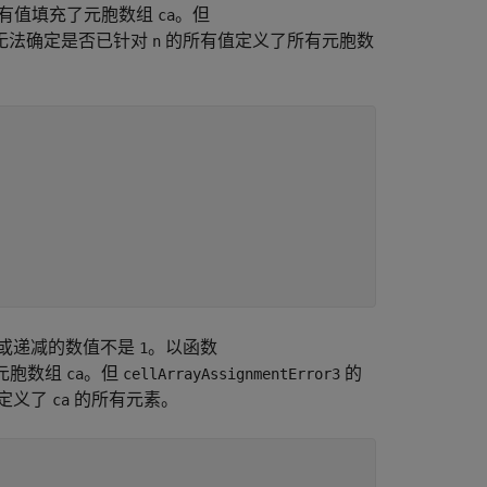
有值填充了元胞数组
。但
ca
无法确定是否已针对
的所有值定义了所有元胞数
n
或递减的数值不是
。以函数
1
元胞数组
。但
的
ca
cellArrayAssignmentError3
定义了
的所有元素。
ca