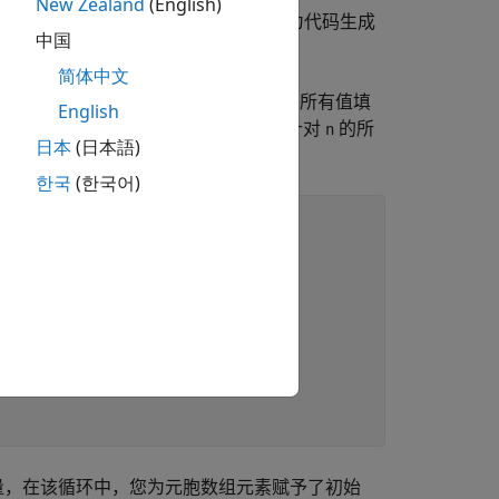
New Zealand
(English)
些编码模式，代码生成仍可能会失败，因为代码生成
中国
简体中文
为例。MATLAB 为
的所有值填
ignmentError1
n
English
了，因为代码生成器无法确定是否已针对
的所
n
日本
(日本語)
한국
(한국어)
量，在该循环中，您为元胞数组元素赋予了初始