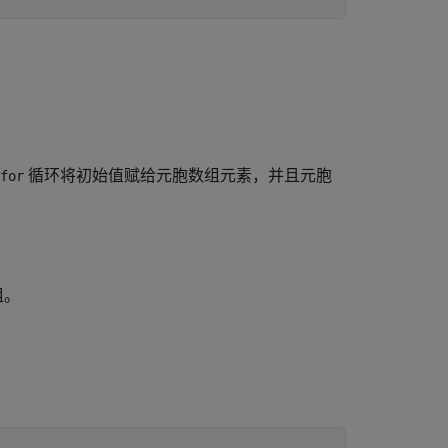
循环将初始值赋给元胞数组元素，并且元胞
for
组。