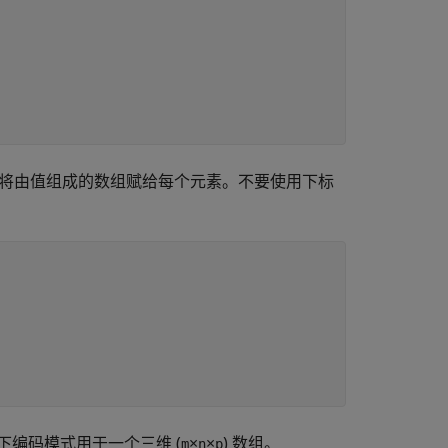
将由值组成的数组赋给每个元素。不要使用下标
编码模式用于一个三维 (
×
×
) 数组。
m
n
p