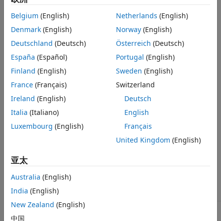
Stateflow 图中不允许出现指针。
Belgium
(English)
Netherlands
(English)
®
此检查需要
Simulink
Check™
和 Stateflow 许可证。
Denmark
(English)
Norway
(English)
Deutschland
(Deutsch)
Österreich
(Deutsch)
此检查需要许可证。
España
(Español)
Portugal
(English)
检查参数化
Finland
(English)
Sweden
(English)
此检查不包括子检查，因为 MAB 建模规范仅提供一个子 ID。
France
(Français)
Switzerland
Ireland
(English)
Deutsch
作为参考，NA-MAAB 和 JMAAB 建模标准组织建议使用的 MAB
Italia
(Italiano)
English
规范子 ID 为：
Luxembourg
(English)
Français
NA-MAAB - a
United Kingdom
(English)
JMAAB - a
亚太
结果和建议的操作
Australia
(English)
India
(English)
条件
建议的操作
New Zealand
(English)
Stateflow 图中使用了指针运
请修改指定图以消除对指针运
算。
算的依赖。
中国