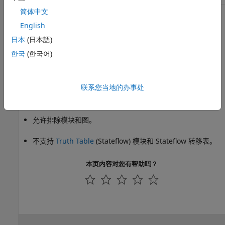
简体中文
功能和限制
English
仅适用于使用 C 语言作为动作语言的 Stateflow 图。
日本
(日本語)
한국
(한국어)
对库模型运行。
无法分析库链接模块的内容。
联系您当地的办事处
分析所有封装子系统中的内容。
允许排除模块和图。
不支持
Truth Table
(Stateflow)
模块和 Stateflow 转移表。
本页内容对您有帮助吗？