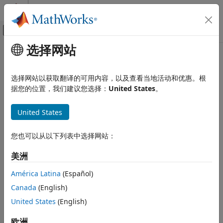
跳到内容
MATLAB 帮助中心
画布外导航菜单切换
选择网站
主要内容
文档主页
本页采用了机器翻译。点击此处可查看英文原文。
验证、确认和测试
检查 Stateflow 图中的指针
选择网站以获取翻译的可用内容，以及查看当地活动和优惠。根
据您的位置，我们建议您选择：
United States
。
Simulink Check
检查 ID
：
检查 Stateflow 图中的指针
mathworks.maab.jm_0011
United States
本页内容
®
规范
：jm_0011：Stateflow
中的指针
描述
您也可以从以下列表中选择网站：
检查参数化
MAB v6.0
美洲
结果和建议的操作
JMAAB v5.1
功能和限制
América Latina
(Español)
Canada
(English)
JMAAB v6.0
United States
(English)
描述
欧洲