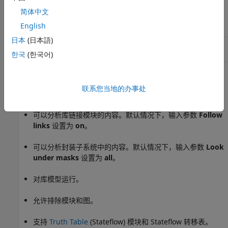
结果和建议的操作
简体中文
English
条件
建议的操作
日本
(日本語)
函数或变量名称与左括号符号
删除函数或变量名称与左括号
之间有空格。
符号之间的空格。
한국
(한국어)
功能和限制
联系您当地的办事处
不分析 Stateflow 图中的状态和转移标签。
可以分析库链接模块的内容。默认情况下，输入参数
Follow
links
设置为
on
。
可以分析封装子系统中的内容。默认情况下，输入参数
Look
under masks
设置为
all
。
对库模型运行。
允许排除模块和图。
支持
Truth Table
(Stateflow)
模块和 Stateflow 转移表。