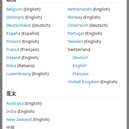
检查参数化
Belgium
(English)
Netherlands
(English)
此检查不包括子检查，因为 MAB 建模规范仅提供一个子 ID。
Denmark
(English)
Norway
(English)
作为参考，NA-MAAB 和 JMAAB 建模标准组织建议使用的 MAB
Deutschland
(Deutsch)
Österreich
(Deutsch)
规范子 ID 为：
España
(Español)
Portugal
(English)
Finland
(English)
Sweden
(English)
NA-MAAB - a
France
(Français)
Switzerland
JMAAB - a
Ireland
(English)
Deutsch
结果和建议的操作
Italia
(Italiano)
English
Luxembourg
(English)
Français
条件
建议的操作
United Kingdom
(English)
模型中一个或多个 Stateflow
确保 Stateflow 状态内的文本
状态的文本超出状态边界。
不超出状态边界。
亚太
Australia
(English)
功能和限制
India
(English)
标记模型中在文本内有换行符字符的 Stateflow 状态。即使
Stateflow 状态内的文本没有超出状态边界，也会发生这种情
New Zealand
(English)
况。
中国