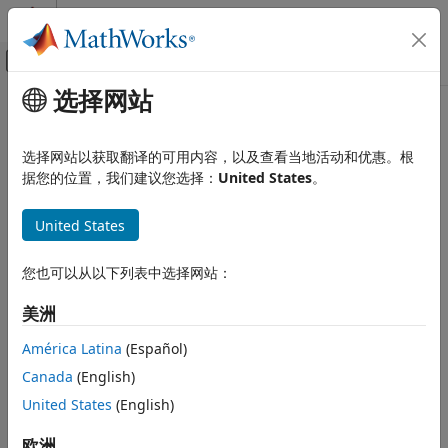
跳到内容
MATLAB 帮助中心
画布外导航菜单切换
选择网站
主要内容
文档主页
本页采用了机器翻译。点击此处可查看英文原文。
验证、确认和测试
检查状态内文本的使用
选择网站以获取翻译的可用内容，以及查看当地活动和优惠。根
据您的位置，我们建议您选择：
United States
。
Simulink Check
检查 ID
：
检查状态内文本的使用
mathworks.jmaab.jc_0739
United States
本页内容
规范
：jc_0739：描述状态内的文本
描述
您也可以从以下列表中选择网站：
检查参数化
JMAAB v5.1
美洲
结果和建议的操作
描述
功能和限制
América Latina
(Español)
®
标识文本超出状态边界的 Stateflow
状态。
Canada
(English)
United States
(English)
®
此检查需要
Simulink
Check™
和 Stateflow 许可证。
欧洲