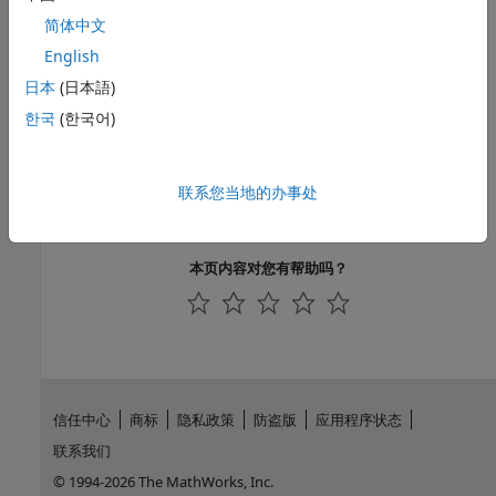
简体中文
对库模型运行。
English
可以分析库链接模块的内容。默认情况下，输入参数
Follow
日本
(日本語)
links
设置为
on
。
한국
(한국어)
可以分析封装子系统中的内容。默认情况下，输入参数
Look
under masks
设置为
graphical
。
联系您当地的办事处
允许排除模块和图。
本页内容对您有帮助吗？
信任中心
商标
隐私政策
防盗版
应用程序状态
联系我们
© 1994-2026 The MathWorks, Inc.