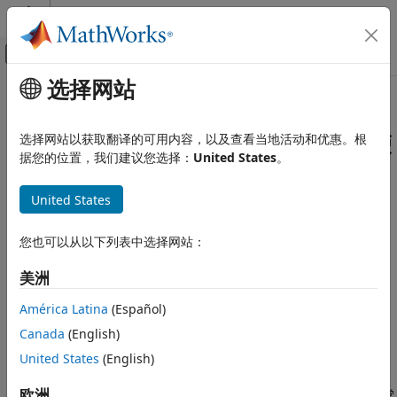
跳到内容
MATLAB 帮助中心
画布外导航菜单切换
选择网站
主要内容
文档主页
本页采用了机器翻译。点击此处可查看英文原文。
验证、确认和测试
检查 Stateflow 图中浮点表达式的使
选择网站以获取翻译的可用内容，以及查看当地活动和优惠。根
据您的位置，我们建议您选择：
United States
。
Simulink Check
用
检查 Stateflow 图中浮点表达式的使用
United States
检查 ID
：
本页内容
mathworks.jmaab_v6.jc_0481
描述
您也可以从以下列表中选择网站：
®
规范
：jc_0481：Stateflow
中对浮点数使用硬相等性比较
检查参数化
美洲
结果和建议的操作
MAB v6.0
功能和限制
América Latina
(Español)
JMAAB v6.0
Canada
(English)
United States
(English)
描述
欧洲
标识表达式中存在相等运算 (
) 且表达式至少一侧为浮点变量或常
==