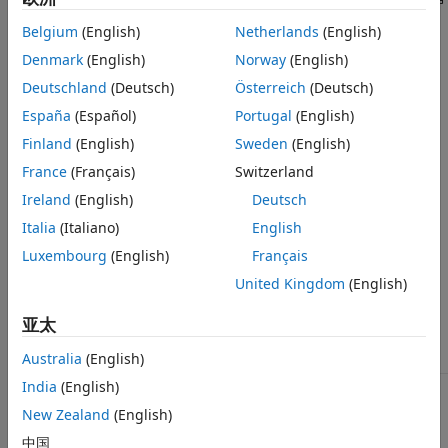
量的情形。
Belgium
(English)
Netherlands
(English)
®
Denmark
(English)
Norway
(English)
此检查需要
Simulink
Check™
和 Stateflow 许可证。
Deutschland
(Deutsch)
Österreich
(Deutsch)
检查参数化
España
(Español)
Portugal
(English)
此检查不包括子检查，因为 JMAAB 建模规范仅提供一个子 ID。
Finland
(English)
Sweden
(English)
France
(Français)
Switzerland
作为参考，NA-MAAB 和 JMAAB 建模标准组织建议使用的 MAB
规范子 ID 为：
Ireland
(English)
Deutsch
Italia
(Italiano)
English
NA-MAAB - a
Luxembourg
(English)
Français
JMAAB - a
United Kingdom
(English)
结果和建议的操作
亚太
条件
建议的操作
Australia
(English)
India
(English)
表达式使用了相等性比较运算
修改指定的表达式，以避免在
符（
、
、
、
），且表
浮点表达式之间进行相等性比
==
!=
~=
<>
New Zealand
(English)
较运算。
达式至少一侧为浮点变量或常
量。
中国