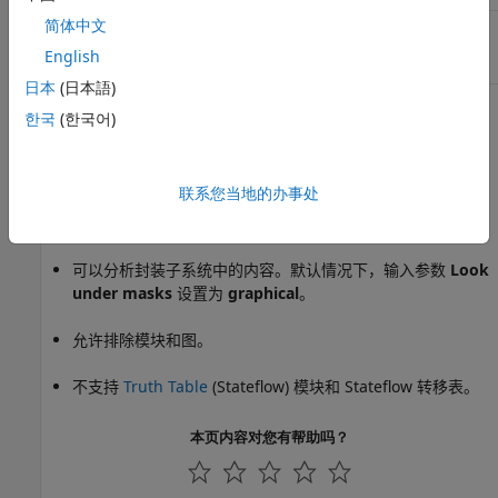
简体中文
模型顾问无法确定相等性运算
请考虑对指定表达式进行显式
表达式中的数据类型。
类型转换，以便模型顾问能够
English
确定数据类型。
日本
(日本語)
功能和限制
한국
(한국어)
无法在库模型上运行。
联系您当地的办事处
可以分析库链接模块的内容。默认情况下，输入参数
Follow
links
设置为
on
。
可以分析封装子系统中的内容。默认情况下，输入参数
Look
under masks
设置为
graphical
。
允许排除模块和图。
不支持
Truth Table
(Stateflow)
模块和 Stateflow 转移表。
本页内容对您有帮助吗？