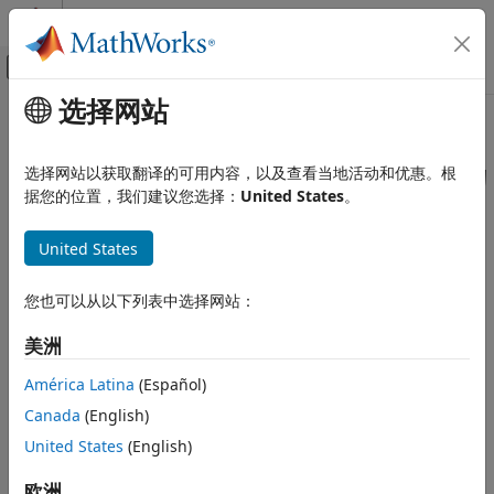
跳到内容
MATLAB 帮助中心
画布外导航菜单切换
选择网站
主要内容
文档主页
本页采用了机器翻译。点击此处可查看英文原文。
验证、确认和测试
检查 Stateflow 图中一元减法运算的
选择网站以获取翻译的可用内容，以及查看当地活动和优惠。根
据您的位置，我们建议您选择：
United States
。
Simulink Check
使用
检查 Stateflow 图中一元减法运算的使用
United States
检查 ID
：
本页内容
mathworks.maab.jc_0451
描述
您也可以从以下列表中选择网站：
规范
：jc_0451：对无符号整数使用一元减法
检查参数化
美洲
结果和建议的操作
MAB v6.0
功能和限制
América Latina
(Español)
JMAAB v5.1
Canada
(English)
United States
(English)
JMAAB v6.0
欧洲