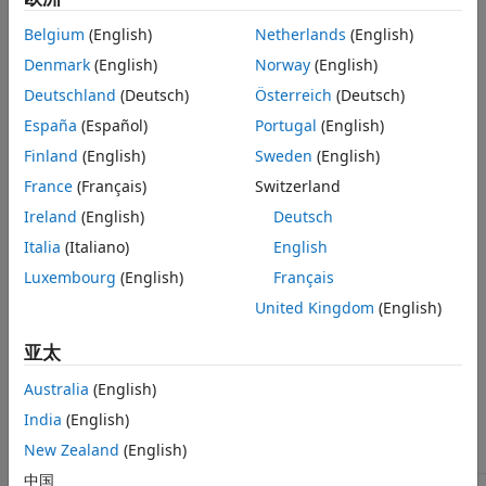
描述
Belgium
(English)
Netherlands
(English)
®
标识 Stateflow
对象中应用于无符号整数的一元减法运算。
Denmark
(English)
Norway
(English)
禁止对 Stateflow 对象中的无符号整数执行一元减法运算。
Deutschland
(Deutsch)
Österreich
(Deutsch)
España
(Español)
Portugal
(English)
®
此检查需要
Simulink
Check™
和 Stateflow 许可证。
Finland
(English)
Sweden
(English)
检查参数化
France
(Français)
Switzerland
此检查不包括子检查，因为 MAB 建模规范仅提供一个子 ID。
Ireland
(English)
Deutsch
Italia
(Italiano)
English
作为参考，NA-MAAB 和 JMAAB 建模标准组织建议使用的 MAB
Luxembourg
(English)
Français
规范子 ID 为：
United Kingdom
(English)
NA-MAAB - a
亚太
JMAAB - a
Australia
(English)
结果和建议的操作
India
(English)
New Zealand
(English)
条件
建议的操作
中国