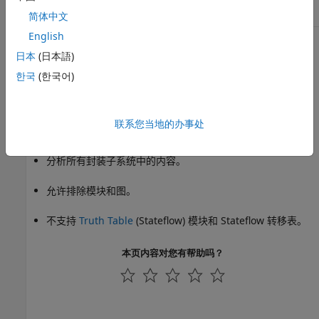
对 Stateflow 对象中的无符号
修改指定对象，以消除对一元
整数应用了一元减法运算。
减法运算的依赖。
简体中文
English
功能和限制
日本
(日本語)
无法在库模型上运行。
한국
(한국어)
无法分析库链接模块的内容。
联系您当地的办事处
如果表达式包含一元运算符，则不确定数据类型。
分析所有封装子系统中的内容。
允许排除模块和图。
不支持
Truth Table
(Stateflow)
模块和 Stateflow 转移表。
本页内容对您有帮助吗？