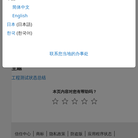
收集
简体中文
收集此度量的数据会加载模型文件和测试结果文件，并且需要
English
®
Simulink
Test™
许可证。
日本
(日本語)
한국
(한국어)
合规阈值
该度量没有预设阈值。
联系您当地的办事处
另请参阅
主题
工程测试状态总结
本页内容对您有帮助吗？
信任中心
商标
隐私政策
防盗版
应用程序状态