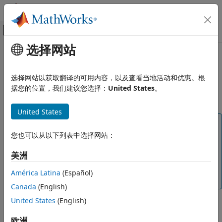
跳到内容
MATLAB 帮助中心
画布外导航菜单切换
选择网站
主要内容
文档主页
本页采用了机器翻译。点击此处可查看英文原文。
验证、确认和测试
工程模型测试状态总结
选择网站以获取翻译的可用内容，以及查看当地活动和优惠。根
据您的位置，我们建议您选择：
United States
。
Simulink Check
收集模型和测试度量
自 R2025a 起
United States
模型和代码测试度量
注意
工程模型测试状态总结
您也可以从以下列表中选择网站：
从 R2026a 开始，
工程模型测试
仪表板不再使用或显示此
本页内容
度量。此度量 ID 将在未来的版本中移除。要查看工程度量
美洲
结果，请使用工程模型测试仪表板中的小组件，如
工程测
度量 ID
试状态总结
所示。您可以继续使用
API 访
metric.Engine
描述
América Latina
(Español)
问模型测试度量。
支持的工件
Canada
(English)
计算详细信息
United States
(English)
度量 ID
收集
合规阈值
欧洲
project.mt.ComponentTestStatusDistribution