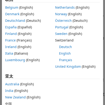
另请参阅
Belgium
(English)
Netherlands
(English)
描述
Denmark
(English)
Norway
(English)
该度量返回工程中组件的失败、通过、禁用和未测试组件测试的分
Deutschland
(Deutsch)
Österreich
(Deutsch)
布情况。
España
(Español)
Portugal
(English)
支持的工件
Finland
(English)
Sweden
(English)
该度量收集工程中
Units
的度量结果。要控制仪表板将什么归类为
France
(Français)
Switzerland
单位，请参阅
将模型按层级结构分类为组件或单元
。
Ireland
(English)
Deutsch
计算详细信息
Italia
(Italiano)
English
度量：
Luxembourg
(English)
Français
United Kingdom
(English)
汇总工程中各组件的
模型测试状态
度量结果。
亚太
仅包含工程中用于测试模型或子系统（针对工程中收集度量数
Australia
(English)
据的组件）的测试。
India
(English)
不计入在软件在环 (SIL) 或处理器在环 (PIL) 模式下运行的测试
New Zealand
(English)
状态。该度量显示这些测试未经测试。
中国