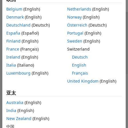
Belgium
(English)
Netherlands
(English)
Denmark
(English)
Norway
(English)
信任中心
商标
隐私政策
防盗版
应用程序状态
Deutschland
(Deutsch)
Österreich
(Deutsch)
联系我们
España
(Español)
Portugal
(English)
© 1994-2026 The MathWorks, Inc.
Finland
(English)
Sweden
(English)
France
(Français)
Switzerland
选择网站
中国
Ireland
(English)
Deutsch
Italia
(Italiano)
English
Luxembourg
(English)
Français
United Kingdom
(English)
亚太
Australia
(English)
India
(English)
New Zealand
(English)
中国