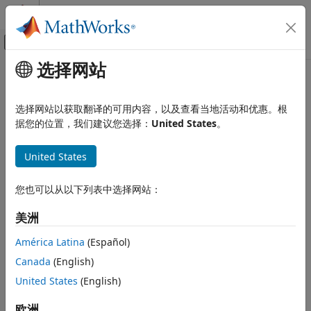
跳到内容
MATLAB 帮助中心
画布外导航菜单切换
选择网站
主要内容
文档主页
Real-Time Simulation and Testing
选择网站以获取翻译的可用内容，以及查看当地活动和优惠。根
类别
据您的位置，我们建议您选择：
United States
。
Simulink Desktop Real-Time
How useful was this information?
United States
Get Started with Simulink Desktop
Real-Time
Model Preparation for Real-Time
您也可以从以下列表中选择网站：
Simulation
Real-Time Simulation
美洲
Parameter Tuning
América Latina
(Español)
Signal Logging
Canada
(English)
Troubleshooting in Simulink Desktop
Real-Time
United States
(English)
Simulink Real-Time
欧洲