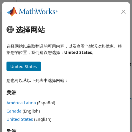
跳到内容
MATLAB 帮助中心
画布外导航菜单切换
选择网站
主要内容
文档主页
本页采用了机器翻译。点击此处可查看最新英文版本。
验证、确认和测试
从生成的代码中确定参数
选择网站以获取翻译的可用内容，以及查看当地活动和优惠。根
据您的位置，我们建议您选择：
United States
。
Simulink Design Verifier
分析常见建模模式
®
Simulink
Design Verifier™
选择生成的代码中可以改变值的参数
United States
进行参数配置。
从生成的代码中确定参数
本页内容
您也可以从以下列表中选择网站：
对于此类参数，会使用
对象中的最小值或最
Simulink.Parameter
使用基于生成的代码确定配置参数
大值作为参数配置进行分析。
美洲
另请参阅
América Latina
(Español)
注意
Canada
(English)
如果您在运行分析之前已经生成了代码，则建议使用此
工作流程。
United States
(English)
此参数配置可用于模型和代码工作流。
欧洲