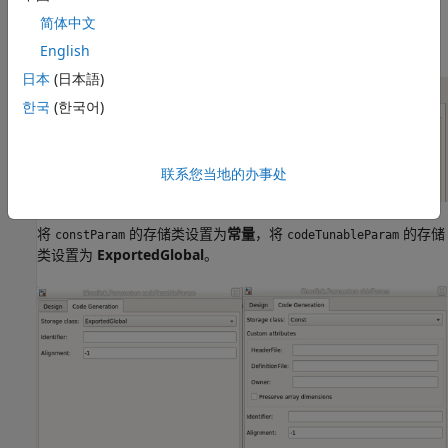
简体中文
模型的代码生成设置：
English
日本
(日本語)
한국
(한국어)
联系您当地的办事处
将
的存储类设置为
常量
，将
的存储
constParam
codeTunableParam
类设置为
ExportedGlobal
。