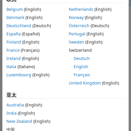
Belgium
(English)
Netherlands
(English)
®
回调函数模型，在 MATLAB
工作区中定义
PreLoadFcn
Denmark
(English)
Norway
(English)
和
。
codeTunableParam
constParam
Deutschland
(Deutsch)
Österreich
(Deutsch)
España
(Español)
Portugal
(English)
Finland
(English)
Sweden
(English)
France
(Français)
Switzerland
Ireland
(English)
Deutsch
Italia
(Italiano)
English
Luxembourg
(English)
Français
United Kingdom
(English)
亚太
Australia
(English)
India
(English)
New Zealand
(English)
中国