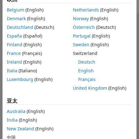
Belgium
(English)
Netherlands
(English)
Denmark
(English)
Norway
(English)
信任中心
商标
隐私政策
防盗版
应用程序状态
Deutschland
(Deutsch)
Österreich
(Deutsch)
联系我们
España
(Español)
Portugal
(English)
© 1994-2026 The MathWorks, Inc.
Finland
(English)
Sweden
(English)
France
(Français)
Switzerland
选择网站
中国
Ireland
(English)
Deutsch
Italia
(Italiano)
English
Luxembourg
(English)
Français
United Kingdom
(English)
亚太
Australia
(English)
India
(English)
New Zealand
(English)
中国