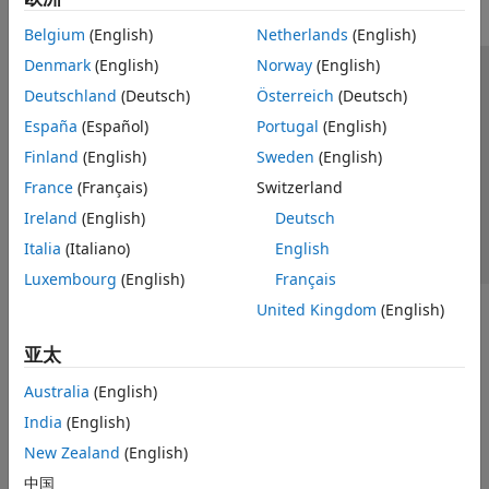
Belgium
(English)
Netherlands
(English)
Denmark
(English)
Norway
(English)
信任中心
商标
隐私政策
防盗版
应用程序状态
Deutschland
(Deutsch)
Österreich
(Deutsch)
联系我们
España
(Español)
Portugal
(English)
© 1994-2026 The MathWorks, Inc.
Finland
(English)
Sweden
(English)
France
(Français)
Switzerland
选择网站
中国
Ireland
(English)
Deutsch
Italia
(Italiano)
English
Luxembourg
(English)
Français
United Kingdom
(English)
亚太
Australia
(English)
India
(English)
New Zealand
(English)
中国