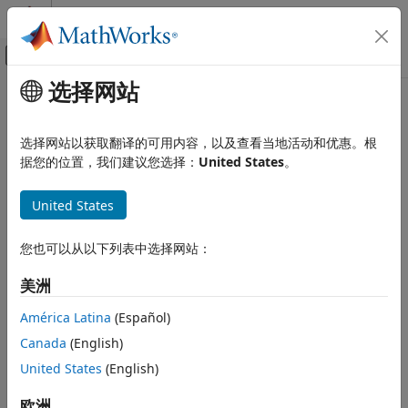
跳到内容
MATLAB 帮助中心
画布外导航菜单切换
选择网站
主要内容
文档主页
图语义基础知识
基于事件建模
选择网站以获取翻译的可用内容，以及查看当地活动和优惠。根
®
了解 Stateflow
对象之间的交互
据您的位置，我们建议您选择：
United States
。
Stateflow
了解 Stateflow 对象在图执行过程中如何交互。
图编程
United States
图仿真语义
主题
类别
您也可以从以下列表中选择网站：
Stateflow Semantics
图语义基础知识
An overview of Stateflow chart semantics.
图执行
美洲
并行和互斥状态
图执行的类型
América Latina
(Español)
事件语义
非激活图、激活图和休眠图的语义。
Canada
(English)
Stateflow 对象在执行期间如何交互
United States
(English)
结合使用图形对象和非图形对象对反应式系统进行仿真。
欧洲