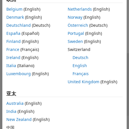
Stateflow 图的建模规范
Belgium
(English)
Netherlands
(English)
通过使用状态、转移和事件高效地为图建模。
Denmark
(English)
Norway
(English)
本页内容对您有帮助吗？
Deutschland
(Deutsch)
Österreich
(Deutsch)
España
(Español)
Portugal
(English)
Finland
(English)
Sweden
(English)
France
(Français)
Switzerland
Ireland
(English)
Deutsch
信任中心
商标
隐私政策
防盗版
应用程序状态
Italia
(Italiano)
English
联系我们
Luxembourg
(English)
Français
© 1994-2026 The MathWorks, Inc.
United Kingdom
(English)
亚太
选择网站
中国
Australia
(English)
India
(English)
New Zealand
(English)
中国