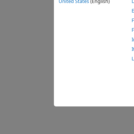
United States
(English)
F
I
I