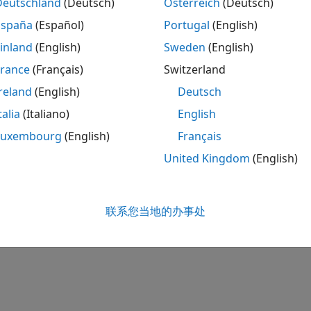
Deutschland
(Deutsch)
Österreich
(Deutsch)
España
(Español)
Portugal
(English)
inland
(English)
Sweden
(English)
France
(Français)
Switzerland
reland
(English)
Deutsch
talia
(Italiano)
English
Luxembourg
(English)
Français
United Kingdom
(English)
联系您当地的办事处