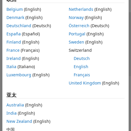
Belgium
(English)
Netherlands
(English)
Denmark
(English)
Norway
(English)
信任中心
商标
隐私政策
防盗版
应用程序状态
Deutschland
(Deutsch)
Österreich
(Deutsch)
联系我们
España
(Español)
Portugal
(English)
© 1994-2026 The MathWorks, Inc.
Finland
(English)
Sweden
(English)
France
(Français)
Switzerland
选择网站
中国
Ireland
(English)
Deutsch
Italia
(Italiano)
English
Luxembourg
(English)
Français
United Kingdom
(English)
亚太
Australia
(English)
India
(English)
New Zealand
(English)
中国