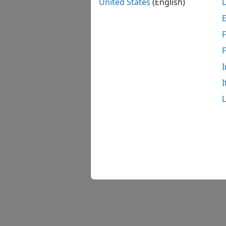
United States
(English)
F
I
I