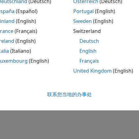
Deutschland
(Deutsch)
Österreich
(Deutsch)
España
(Español)
Portugal
(English)
inland
(English)
Sweden
(English)
France
(Français)
Switzerland
reland
(English)
Deutsch
talia
(Italiano)
English
Luxembourg
(English)
Français
United Kingdom
(English)
联系您当地的办事处