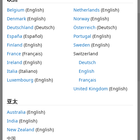
Belgium
(English)
Netherlands
(English)
Denmark
(English)
Norway
(English)
信任中心
商标
隐私政策
防盗版
应用程序状态
Deutschland
(Deutsch)
Österreich
(Deutsch)
联系我们
España
(Español)
Portugal
(English)
© 1994-2026 The MathWorks, Inc.
Finland
(English)
Sweden
(English)
France
(Français)
Switzerland
选择网站
中国
Ireland
(English)
Deutsch
Italia
(Italiano)
English
Luxembourg
(English)
Français
United Kingdom
(English)
亚太
Australia
(English)
India
(English)
New Zealand
(English)
中国