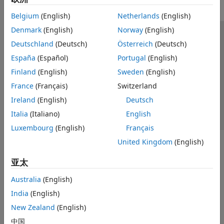
Belgium
(English)
Netherlands
(English)
Denmark
(English)
Norway
(English)
信任中心
商标
隐私政策
防盗版
应用程序状态
Deutschland
(Deutsch)
Österreich
(Deutsch)
联系我们
España
(Español)
Portugal
(English)
© 1994-2026 The MathWorks, Inc.
Finland
(English)
Sweden
(English)
France
(Français)
Switzerland
选择网站
中国
Ireland
(English)
Deutsch
Italia
(Italiano)
English
Luxembourg
(English)
Français
United Kingdom
(English)
亚太
Australia
(English)
India
(English)
New Zealand
(English)
中国