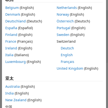
Belgium
(English)
Netherlands
(English)
Denmark
(English)
Norway
(English)
信任中心
商标
隐私政策
防盗版
应用程序状态
Deutschland
(Deutsch)
Österreich
(Deutsch)
联系我们
España
(Español)
Portugal
(English)
© 1994-2026 The MathWorks, Inc.
Finland
(English)
Sweden
(English)
France
(Français)
Switzerland
选择网站
中国
Ireland
(English)
Deutsch
Italia
(Italiano)
English
Luxembourg
(English)
Français
United Kingdom
(English)
亚太
Australia
(English)
India
(English)
New Zealand
(English)
中国