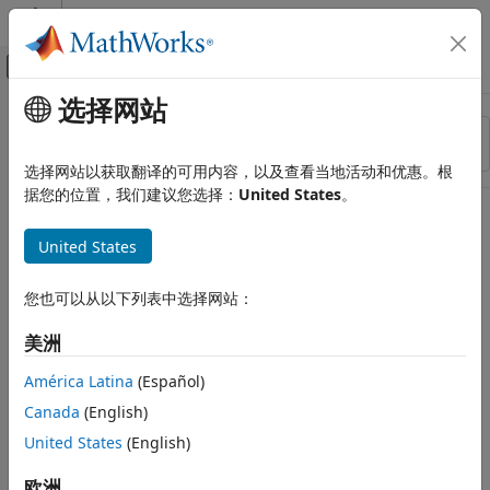
跳到内容
MATLAB 帮助中心
画布外导航菜单切换
选择网站
主要内容
资源
排序依据
来源
选择网站以获取翻译的可用内容，以及查看当地活动和优惠。根
据您的位置，我们建议您选择：
United States
。
状态
United States
您也可以从以下列表中选择网站：
美洲
América Latina
(Español)
Canada
(English)
United States
(English)
欧洲