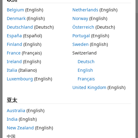
Belgium
(English)
Netherlands
(English)
Denmark
(English)
Norway
(English)
信任中心
商标
隐私政策
防盗版
应用程序状态
Deutschland
(Deutsch)
Österreich
(Deutsch)
联系我们
España
(Español)
Portugal
(English)
© 1994-2026 The MathWorks, Inc.
Finland
(English)
Sweden
(English)
France
(Français)
Switzerland
选择网站
中国
Ireland
(English)
Deutsch
Italia
(Italiano)
English
Luxembourg
(English)
Français
United Kingdom
(English)
亚太
Australia
(English)
India
(English)
New Zealand
(English)
中国