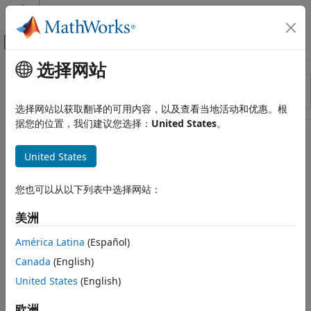
跳到内容
MATLAB 帮助中心
画布外导航菜单切换
选择网站
主要内容
资源
排序依据
来源
选择网站以获取翻译的可用内容，以及查看当地活动和优惠。根
据您的位置，我们建议您选择：
United States
。
状态
United States
您也可以从以下列表中选择网站：
美洲
América Latina
(Español)
Canada
(English)
United States
(English)
欧洲