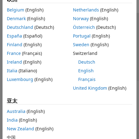
Belgium
(English)
Netherlands
(English)
Denmark
(English)
Norway
(English)
信任中心
商标
隐私政策
防盗版
应用程序状态
Deutschland
(Deutsch)
Österreich
(Deutsch)
联系我们
España
(Español)
Portugal
(English)
© 1994-2026 The MathWorks, Inc.
Finland
(English)
Sweden
(English)
France
(Français)
Switzerland
选择网站
中国
Ireland
(English)
Deutsch
Italia
(Italiano)
English
Luxembourg
(English)
Français
United Kingdom
(English)
亚太
Australia
(English)
India
(English)
New Zealand
(English)
中国