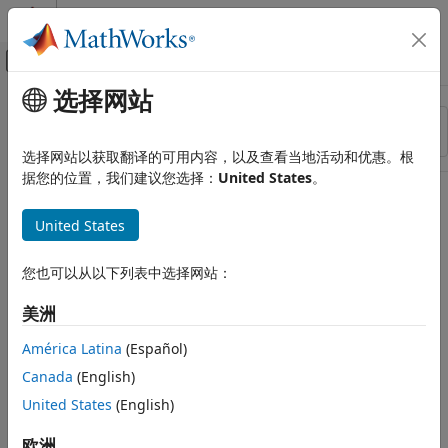
跳到内容
MATLAB 帮助中心
画布外导航菜单切换
选择网站
主要内容
资源
排序依据
来源
选择网站以获取翻译的可用内容，以及查看当地活动和优惠。根
据您的位置，我们建议您选择：
United States
。
状态
United States
您也可以从以下列表中选择网站：
美洲
América Latina
(Español)
Canada
(English)
United States
(English)
欧洲