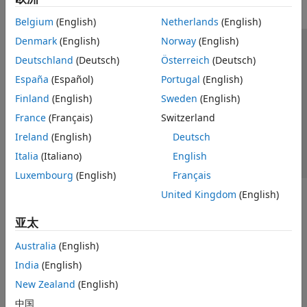
Belgium
(English)
Netherlands
(English)
Denmark
(English)
Norway
(English)
信任中心
商标
隐私政策
防盗版
应用程序状态
Deutschland
(Deutsch)
Österreich
(Deutsch)
联系我们
España
(Español)
Portugal
(English)
© 1994-2026 The MathWorks, Inc.
Finland
(English)
Sweden
(English)
France
(Français)
Switzerland
选择网站
中国
Ireland
(English)
Deutsch
Italia
(Italiano)
English
Luxembourg
(English)
Français
United Kingdom
(English)
亚太
Australia
(English)
India
(English)
New Zealand
(English)
中国