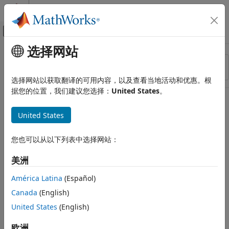
跳到内容
MATLAB 帮助中心
画布外导航菜单切换
选择网站
主要内容
资源
排序依据
来源
选择网站以获取翻译的可用内容，以及查看当地活动和优惠。根
据您的位置，我们建议您选择：
United States
。
状态
United States
您也可以从以下列表中选择网站：
美洲
América Latina
(Español)
Canada
(English)
United States
(English)
欧洲