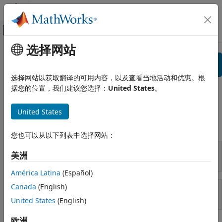
跳到内容
MATLAB 帮助中心
画布外导航菜单切换
选择网站
主要内容
查看方式:
按分类
产品列表
搜索
搜
使用 MATLAB
选择网站以获取翻译的可用内容，以及查看当地活动和优惠。根
据您的位置，我们建议您选择：
United States
。
MATLAB
视频
MATLAB Copilot
United States
使用 Simulink
使用 MATLAB
Simulink
您也可以从以下列表中选择网站：
Simulink Copilot
美洲
MATLAB
Physical Modeling
Event-Based Modeling
América Latina
(Español)
Real-Time Simulation and Testing
Canada
(English)
MATLAB Copilot
United States
(English)
工作流
Parallel Computing
欧洲