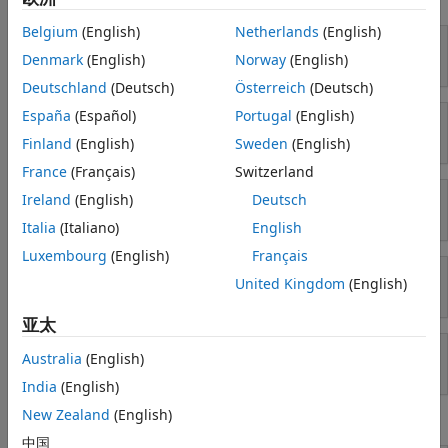
使用 Simulink
Reporting and Database Access
Belgium
(English)
Netherlands
(English)
Systems Engineering
Simulink
Code Generation
Denmark
(English)
Norway
(English)
Application Deployment
Deutschland
(Deutsch)
Österreich
(Deutsch)
Verification, Validation, and Test
España
(Español)
Portugal
(English)
Cloud Capabilities
Simulink Copilot
Finland
(English)
Sweden
(English)
Teaching and Learning
France
(Français)
Switzerland
应用
Ireland
(English)
Deutsch
物理建模
AI and Statistics
Italia
(Italiano)
English
Mathematics and Optimization
Luxembourg
(English)
Français
Signal Processing
United Kingdom
(English)
基于事件的建模
Image Processing and Computer Vision
Control Systems
亚太
Test and Measurement
Australia
(English)
实时仿真和测试
RF and Mixed Signal
India
(English)
Wireless Communications
Radar
New Zealand
(English)
工作流
Robotics and Autonomous Systems
中国