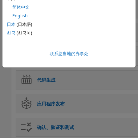
FPGA, ASIC, and SoC Development
简体中文
并行计算
Computational Finance
English
Computational Biology
日本
(日本語)
Code Verification
报告和数据库访问
한국
(한국어)
Aerospace and Defense
Automotive
Gaming
联系您当地的办事处
系统工程
学科
Sciences
Engineering
代码生成
Industries
应用程序发布
确认、验证和测试