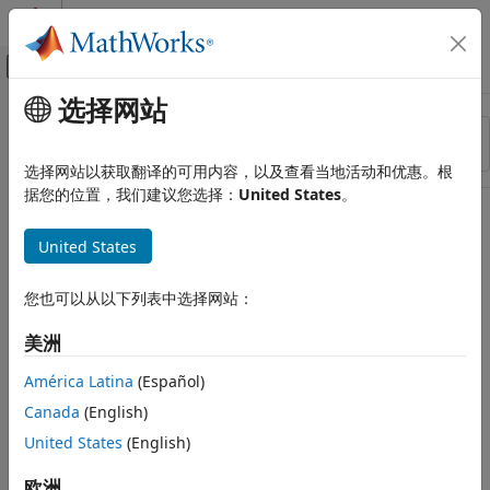
跳到内容
MATLAB 帮助中心
画布外导航菜单切换
选择网站
主要内容
资源
排序依据
来源
选择网站以获取翻译的可用内容，以及查看当地活动和优惠。根
据您的位置，我们建议您选择：
United States
。
状态
United States
您也可以从以下列表中选择网站：
美洲
América Latina
(Español)
Canada
(English)
United States
(English)
欧洲