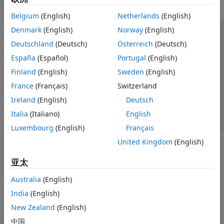
Belgium
(English)
Netherlands
(English)
Denmark
(English)
Norway
(English)
信任中心
商标
隐私政策
防盗版
应用程序状态
Deutschland
(Deutsch)
Österreich
(Deutsch)
联系我们
España
(Español)
Portugal
(English)
© 1994-2026 The MathWorks, Inc.
Finland
(English)
Sweden
(English)
France
(Français)
Switzerland
选择网站
中国
Ireland
(English)
Deutsch
Italia
(Italiano)
English
Luxembourg
(English)
Français
United Kingdom
(English)
亚太
Australia
(English)
India
(English)
New Zealand
(English)
中国