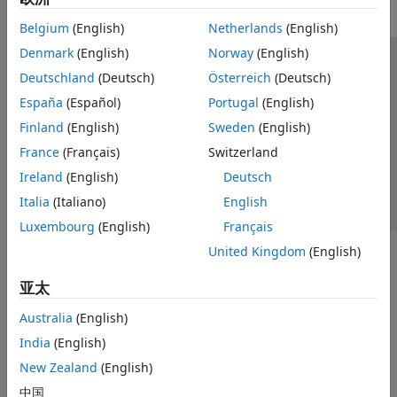
Belgium
(English)
Netherlands
(English)
Denmark
(English)
Norway
(English)
信任中心
商标
隐私政策
防盗版
应用程序状态
Deutschland
(Deutsch)
Österreich
(Deutsch)
联系我们
España
(Español)
Portugal
(English)
© 1994-2026 The MathWorks, Inc.
Finland
(English)
Sweden
(English)
France
(Français)
Switzerland
选择网站
中国
Ireland
(English)
Deutsch
Italia
(Italiano)
English
Luxembourg
(English)
Français
United Kingdom
(English)
亚太
Australia
(English)
India
(English)
New Zealand
(English)
中国