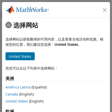
跳到内容
MATLAB 帮助中心
画布外导航菜单切换
选择网站
主要内容
资源
排序依据
来源
选择网站以获取翻译的可用内容，以及查看当地活动和优惠。根
据您的位置，我们建议您选择：
United States
。
状态
United States
您也可以从以下列表中选择网站：
美洲
América Latina
(Español)
Canada
(English)
United States
(English)
欧洲