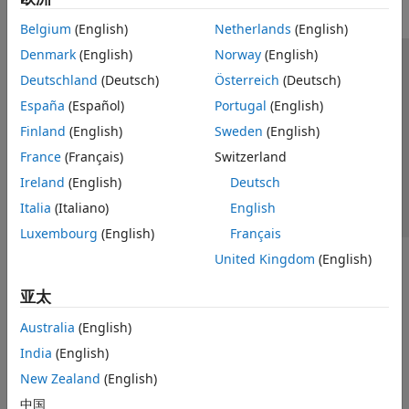
Belgium
(English)
Netherlands
(English)
Denmark
(English)
Norway
(English)
信任中心
商标
隐私政策
防盗版
应用程序状态
Deutschland
(Deutsch)
Österreich
(Deutsch)
联系我们
España
(Español)
Portugal
(English)
© 1994-2026 The MathWorks, Inc.
Finland
(English)
Sweden
(English)
France
(Français)
Switzerland
选择网站
中国
Ireland
(English)
Deutsch
Italia
(Italiano)
English
Luxembourg
(English)
Français
United Kingdom
(English)
亚太
Australia
(English)
India
(English)
New Zealand
(English)
中国