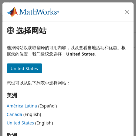
跳到内容
MATLAB 帮助中心
画布外导航菜单切换
选择网站
主要内容
资源
排序依据
来源
选择网站以获取翻译的可用内容，以及查看当地活动和优惠。根
据您的位置，我们建议您选择：
United States
。
状态
United States
您也可以从以下列表中选择网站：
美洲
América Latina
(Español)
Canada
(English)
United States
(English)
欧洲