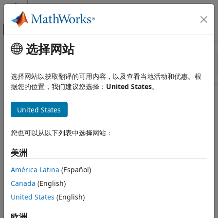
跳到内容
MATLAB 帮助中心
画布外导航菜单切换
选择网站
主要内容
资源
排序依据
来源
选择网站以获取翻译的可用内容，以及查看当地活动和优惠。根
据您的位置，我们建议您选择：
United States
。
状态
United States
您也可以从以下列表中选择网站：
美洲
América Latina
(Español)
Canada
(English)
United States
(English)
欧洲