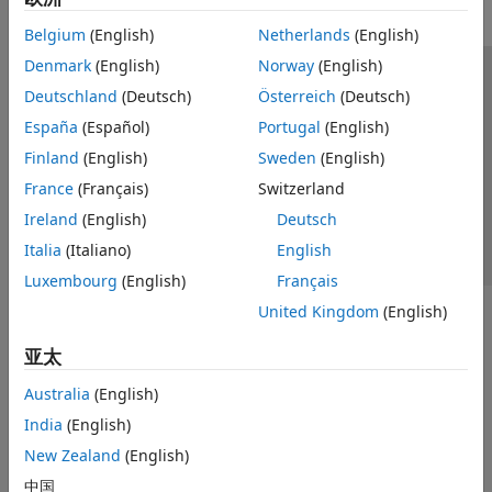
Belgium
(English)
Netherlands
(English)
Denmark
(English)
Norway
(English)
信任中心
商标
隐私政策
防盗版
应用程序状态
Deutschland
(Deutsch)
Österreich
(Deutsch)
联系我们
España
(Español)
Portugal
(English)
© 1994-2026 The MathWorks, Inc.
Finland
(English)
Sweden
(English)
France
(Français)
Switzerland
选择网站
中国
Ireland
(English)
Deutsch
Italia
(Italiano)
English
Luxembourg
(English)
Français
United Kingdom
(English)
亚太
Australia
(English)
India
(English)
New Zealand
(English)
中国