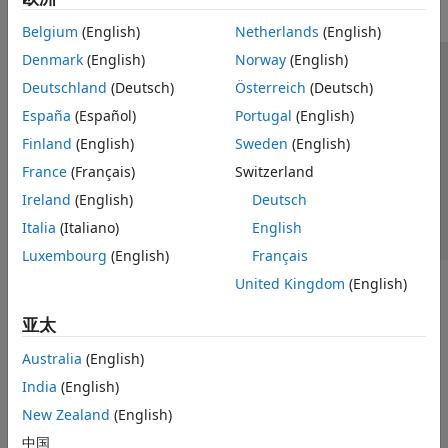
Belgium
(English)
Netherlands
(English)
Denmark
(English)
Norway
(English)
信任中心
商标
隐私政策
防盗版
应用程序状态
Deutschland
(Deutsch)
Österreich
(Deutsch)
联系我们
España
(Español)
Portugal
(English)
© 1994-2026 The MathWorks, Inc.
Finland
(English)
Sweden
(English)
France
(Français)
Switzerland
选择网站
中国
Ireland
(English)
Deutsch
Italia
(Italiano)
English
Luxembourg
(English)
Français
United Kingdom
(English)
亚太
Australia
(English)
India
(English)
New Zealand
(English)
中国