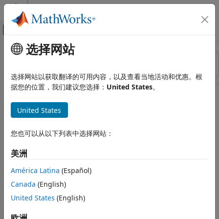
跳到内容
MATLAB 帮助中心
画布外导航菜单切换
选择网站
主要内容
资源
排序依据
来源
选择网站以获取翻译的可用内容，以及查看当地活动和优惠。根
据您的位置，我们建议您选择：
United States
。
状态
United States
您也可以从以下列表中选择网站：
美洲
América Latina
(Español)
Canada
(English)
United States
(English)
欧洲