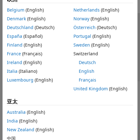
Belgium
(English)
Netherlands
(English)
Denmark
(English)
Norway
(English)
信任中心
商标
隐私政策
防盗版
应用程序状态
Deutschland
(Deutsch)
Österreich
(Deutsch)
联系我们
España
(Español)
Portugal
(English)
© 1994-2026 The MathWorks, Inc.
Finland
(English)
Sweden
(English)
France
(Français)
Switzerland
选择网站
中国
Ireland
(English)
Deutsch
Italia
(Italiano)
English
Luxembourg
(English)
Français
United Kingdom
(English)
亚太
Australia
(English)
India
(English)
New Zealand
(English)
中国